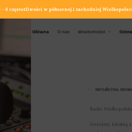
- 6 częstotliwości w północnej i zachodniej Wielkopolsc
Główna
O nas
Wiadomości
Gdzie
niezależna, niesi
Radio Wielkopols
Jesteśmy lokalną 