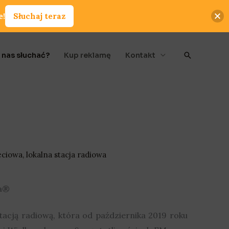
e!
Słuchaj teraz
Szukaj
 nas słuchać?
Kup reklamę
Kontakt
eciowa, lokalna stacja radiowa
ka®
stacją radiową, która od października 2019 roku