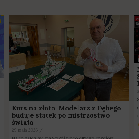
Kurs na złoto. Modelarz z Dębego
buduje statek po mistrzostwo
świata
29 maja 2026
/
Na co dzień nie ma wokół niego dużego rozgłosu,