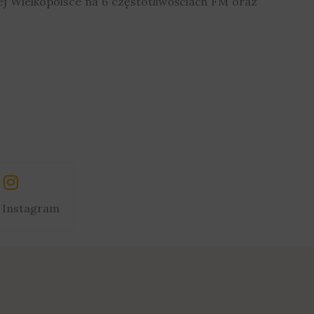
j Wielkopolsce na 6 częstotliwościach FM oraz
Instagram