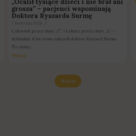
„Ocalił tysiące dzieci i nie brał ani
grosza” – pacjenci wspominają
Doktora Ryszarda Surmę
7 kwietnia 2026
/
Człowiek przez duże „C” i Lekarz przez duże „L” –
dokładnie 8 lat temu odszedł doktor Ryszard Surma.
To znany...
Więcej
Więcej