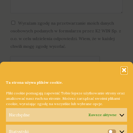
R
Wyrażam zgodę na przetwarzanie moich danych
O
osobowych podanych w formularzu przez K2 WIN Sp. z
D
o.o. w celu udzielenia odpowiedzi. Wiem, że w każdej
O
chwili mogę zgodę wycofać.
o
g
ó
l
Ta strona używa plików cookie.
n
e
Pliki cookie pomagają zapewnić Tobie lepsze użytkowanie strony oraz
Wyślij
analizować nasz ruch na stronie. Możesz zarządzać swoimi plikami
*
cookie, wyrażając zgodę na wszystkie lub wybrane opcje.
Niezbędne
Zawsze aktywne
Statystyki