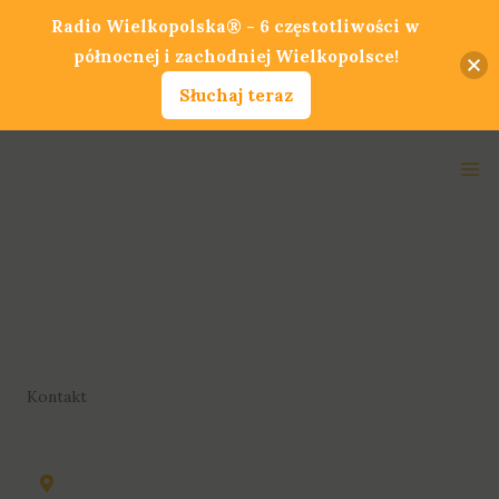
Przejdź
Radio Wielkopolska® - 6 częstotliwości w
do
północnej i zachodniej Wielkopolsce!
treści
Słuchaj teraz
Ma
Me
Kontakt