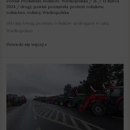
Powiat Poznański
,
Rolnicze
,
Wielkopolska
/
JL
/
11 marca
2024
/
drogi
,
powiat poznański
,
protest rolników
,
rolnictwo
,
rolnicy
,
Wielkopolska
Od rana trwają protesty rolników na drogach w całej
Wielkopolsce.
Dowiedz się więcej »
Działająca
przy
marszałku
Wielkopolska
Rada
Rolnica
wspiera
strajki
rolników