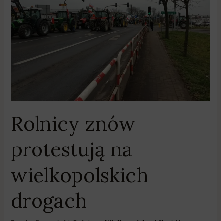
wielkopolskich
drogach
Rolnicy znów
protestują na
wielkopolskich
drogach