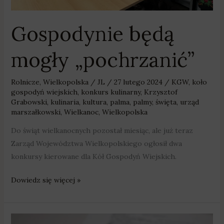
Gospodynie będą
mogły „pochrzanić”
Rolnicze
,
Wielkopolska
/
JL
/
27 lutego 2024
/
KGW
,
koło
gospodyń wiejskich
,
konkurs kulinarny
,
Krzysztof
Grabowski
,
kulinaria
,
kultura
,
palma
,
palmy
,
święta
,
urząd
marszałkowski
,
Wielkanoc
,
Wielkopolska
Do świąt wielkanocnych pozostał miesiąc, ale już teraz
Zarząd Województwa Wielkopolskiego ogłosił dwa
konkursy kierowane dla Kół Gospodyń Wiejskich.
Dowiedz się więcej »
Od