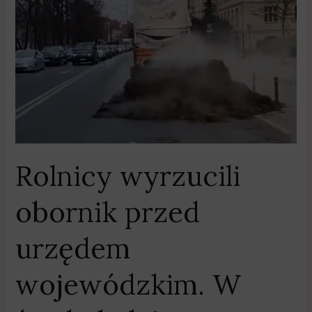
urzędem
wojewódzkim.
W
środę
kolejne
protesty
na
drogach
Rolnicy wyrzucili
obornik przed
urzędem
wojewódzkim. W