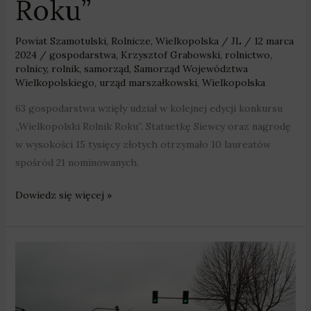
Roku”
Powiat Szamotulski
,
Rolnicze
,
Wielkopolska
/
JL
/
12 marca
2024
/
gospodarstwa
,
Krzysztof Grabowski
,
rolnictwo
,
rolnicy
,
rolnik
,
samorząd
,
Samorząd Województwa
Wielkopolskiego
,
urząd marszałkowski
,
Wielkopolska
63 gospodarstwa wzięły udział w kolejnej edycji konkursu
„Wielkopolski Rolnik Roku”. Statuetkę Siewcy oraz nagrodę
w wysokości 15 tysięcy złotych otrzymało 10 laureatów
spośród 21 nominowanych.
Dowiedz się więcej »
Rolnicy
znów
protestują
na