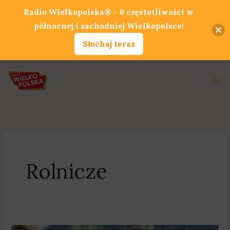
Przejdź
Radio Wielkopolska® - 6 częstotliwości w
do
północnej i zachodniej Wielkopolsce!
treści
Słuchaj teraz
Ma
Me
Rolnicze