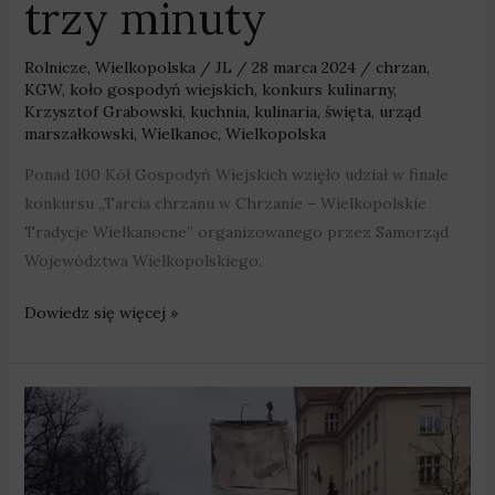
trzy minuty
Rolnicze
,
Wielkopolska
/
JL
/
28 marca 2024
/
chrzan
,
KGW
,
koło gospodyń wiejskich
,
konkurs kulinarny
,
Krzysztof Grabowski
,
kuchnia
,
kulinaria
,
święta
,
urząd
marszałkowski
,
Wielkanoc
,
Wielkopolska
Ponad 100 Kół Gospodyń Wiejskich wzięło udział w finale
konkursu „Tarcia chrzanu w Chrzanie – Wielkopolskie
Tradycje Wielkanocne” organizowanego przez Samorząd
Województwa Wielkopolskiego.
Dowiedz się więcej »
Rolnicy
wyrzucili
obornik
przed