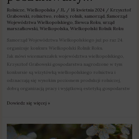
Rolnicze
,
Wielkopolska
/
JL
/
16 kwietnia 2024
/
Krzysztof
Grabowski
,
rolnictwo
,
rolnicy
,
rolnik
,
samorząd
,
Samorząd
Województwa Wielkopolskiego
,
Siewca Roku
,
urząd
marszałkowski
,
Wielkopolska
,
Wielkopolski Rolnik Roku
Samorząd Województwa Wielkopolskiego już po raz 24.
organizuje konkurs Wielkopolski Rolnik Roku.
Jak mówi wicemarszałek województwa wielkopolskiego,
Krzysztof Grabowski gospodarstwa nagrodzone w tym
konkursie są wizytówką wielkopolskiego rolnictwa i
odznaczają się wysokim poziomem produkcji rolniczej,
dobrą organizacją pracy i wyjątkową estetyką gospodarstw
Dowiedz się więcej »
2
mln