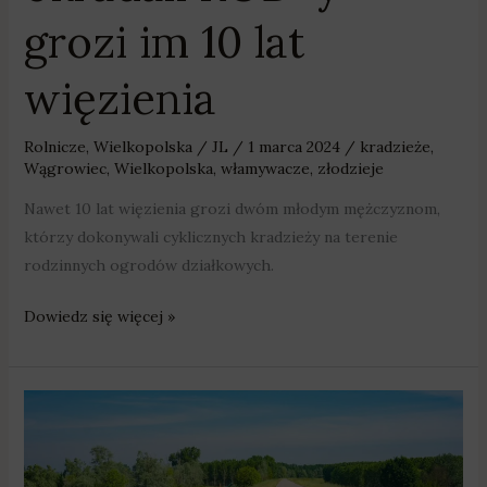
grozi im 10 lat
więzienia
Rolnicze
,
Wielkopolska
/
JL
/
1 marca 2024
/
kradzieże
,
Wągrowiec
,
Wielkopolska
,
włamywacze
,
złodzieje
Nawet 10 lat więzienia grozi dwóm młodym mężczyznom,
którzy dokonywali cyklicznych kradzieży na terenie
rodzinnych ogrodów działkowych.
Dowiedz się więcej »
Ponad
22
mln