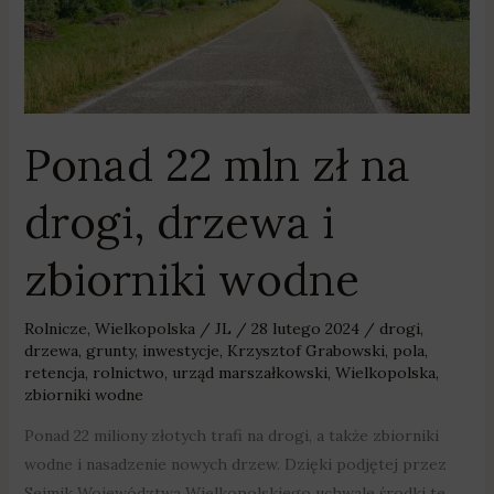
zł
na
drogi,
drzewa
i
zbiorniki
Ponad 22 mln zł na
wodne
drogi, drzewa i
zbiorniki wodne
Rolnicze
,
Wielkopolska
/
JL
/
28 lutego 2024
/
drogi
,
drzewa
,
grunty
,
inwestycje
,
Krzysztof Grabowski
,
pola
,
retencja
,
rolnictwo
,
urząd marszałkowski
,
Wielkopolska
,
zbiorniki wodne
Ponad 22 miliony złotych trafi na drogi, a także zbiorniki
wodne i nasadzenie nowych drzew. Dzięki podjętej przez
Sejmik Województwa Wielkopolskiego uchwale środki te