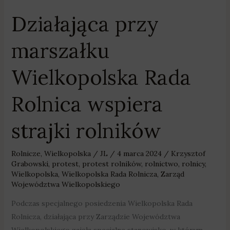
Działająca przy
marszałku
Wielkopolska Rada
Rolnica wspiera
strajki rolników
Rolnicze
,
Wielkopolska
/
JL
/
4 marca 2024
/
Krzysztof
Grabowski
,
protest
,
protest rolników
,
rolnictwo
,
rolnicy
,
Wielkopolska
,
Wielkopolska Rada Rolnicza
,
Zarząd
Województwa Wielkopolskiego
Podczas specjalnego posiedzenia Wielkopolska Rada
Rolnicza, działająca przy Zarządzie Województwa