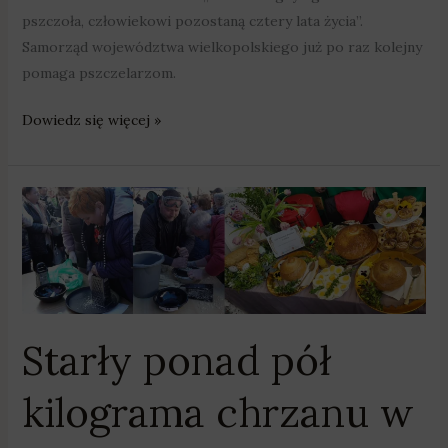
pszczoła, człowiekowi pozostaną cztery lata życia”.
Samorząd województwa wielkopolskiego już po raz kolejny
pomaga pszczelarzom.
Dowiedz się więcej »
Starły
ponad
pół
kilograma
chrzanu
w
Starły ponad pół
trzy
minuty
kilograma chrzanu w