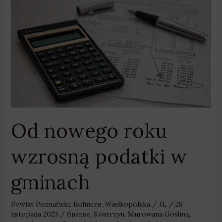
nowego
roku
wzrosną
podatki
w
gminach
Od nowego roku
wzrosną podatki w
gminach
Powiat Poznański
,
Rolnicze
,
Wielkopolska
/
JL
/
28
listopada 2023
/
finanse
,
Kostrzyn
,
Murowana Goślina
,