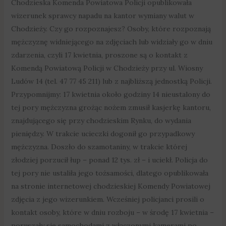
Chodzieska Komenda Powiatowa Policji opublikowała
wizerunek sprawcy napadu na kantor wymiany walut w
Chodzieży. Czy go rozpoznajesz? Osoby, które rozpoznają
mężczyznę widniejącego na zdjęciach lub widziały go w dniu
zdarzenia, czyli 17 kwietnia, proszone są o kontakt z
Komendą Powiatową Policji w Chodzieży przy ul. Wiosny
Ludów 14 (tel. 47 77 45 211) lub z najbliższą jednostką Policji.
Przypomnijmy: 17 kwietnia około godziny 14 nieustalony do
tej pory mężczyzna grożąc nożem zmusił kasjerkę kantoru,
znajdującego się przy chodzieskim Rynku, do wydania
pieniędzy. W trakcie ucieczki dogonił go przypadkowy
mężczyzna. Doszło do szamotaniny, w trakcie której
złodziej porzucił łup – ponad 12 tys. zł – i uciekł. Policja do
tej pory nie ustaliła jego tożsamości, dlatego opublikowała
na stronie internetowej chodzieskiej Komendy Powiatowej
zdjęcia z jego wizerunkiem. Wcześniej policjanci prosili o
kontakt osoby, które w dniu rozboju – w środę 17 kwietnia –
poruszały się samochodami z włączonymi kamerami po