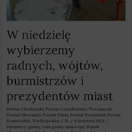
prezydentów
miast
W niedzielę
wybierzemy
radnych, wójtów,
burmistrzów i
prezydentów miast
Powiat Chodzieski
,
Powiat Czarnkowsko-Trzcianecki
,
Powiat Obornicki
,
Powiat Pilski
,
Powiat Poznański
,
Powiat
Szamotulski
,
Wielkopolska
/
JL
/
4 kwietnia 2024
/
burmistrz
,
gminy
,
rada gminy
,
samorząd
,
Sejmik