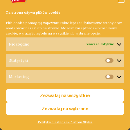
OZE”
Ta strona używa plików cookie.
Pliki cookie pomagają zapewnić Tobie lepsze użytkowanie strony oraz
analizować nasz ruch na stronie. Możesz zarządzać swoimi plikami
cookie, wyrażając zgodę na wszystkie lub wybrane opcje.
Niezbędne
Zawsze aktywne
„Cztery pory roku z
Statystyki
Statysty
OZE”
Marketing
Marketi
Powiat Chodzieski
,
Powiat Czarnkowsko-Trzcianecki
,
Zezwalaj na wszystkie
Powiat Obornicki
,
Powiat Pilski
,
Powiat Poznański
,
Powiat
Szamotulski
,
Wielkopolska
/
JL
/
23 stycznia 2024
/
Zezwalaj na wybrane
edukacja
,
ekologia
,
energia
,
konkurs
,
Krzysztof Grabowski
,
odnawialne źródła energii
,
oświata
,
szkoły
,
urząd
marszałkowski
,
Wielkopolska
Polityka ciasteczek
Custom Styles