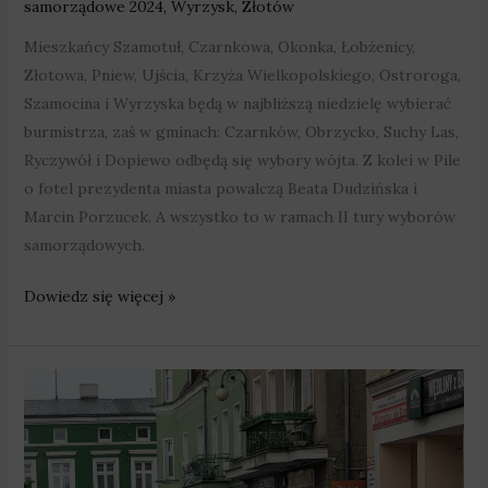
samorządowe 2024
,
Wyrzysk
,
Złotów
Mieszkańcy Szamotuł, Czarnkowa, Okonka, Łobżenicy,
Złotowa, Pniew, Ujścia, Krzyża Wielkopolskiego, Ostroroga,
Szamocina i Wyrzyska będą w najbliższą niedzielę wybierać
burmistrza, zaś w gminach: Czarnków, Obrzycko, Suchy Las,
Ryczywół i Dopiewo odbędą się wybory wójta. Z kolei w Pile
o fotel prezydenta miasta powalczą Beata Dudzińska i
Marcin Porzucek. A wszystko to w ramach II tury wyborów
samorządowych.
Dowiedz się więcej »
Chodzież:
napad
na
kantor.