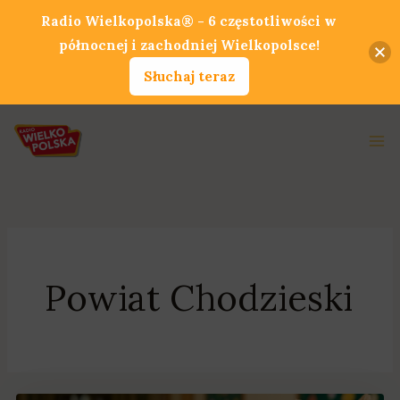
Przejdź
Radio Wielkopolska® - 6 częstotliwości w
do
północnej i zachodniej Wielkopolsce!
treści
Słuchaj teraz
Ma
Me
Powiat Chodzieski