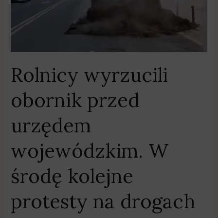
kolejne
protesty
na
drogach
Rolnicy wyrzucili
obornik przed
urzędem
wojewódzkim. W
środę kolejne
protesty na drogach