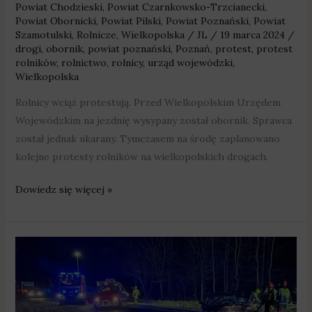
Powiat Chodzieski
,
Powiat Czarnkowsko-Trzcianecki
,
Powiat Obornicki
,
Powiat Pilski
,
Powiat Poznański
,
Powiat
Szamotulski
,
Rolnicze
,
Wielkopolska
/
JL
/
19 marca 2024
/
drogi
,
obornik
,
powiat poznański
,
Poznań
,
protest
,
protest
rolników
,
rolnictwo
,
rolnicy
,
urząd wojewódzki
,
Wielkopolska
Rolnicy wciąż protestują. Przed Wielkopolskim Urzędem
Wojewódzkim na jezdnię wysypany został obornik. Sprawca
został jednak ukarany. Tymczasem na środę zaplanowano
kolejne protesty rolników na wielkopolskich drogach.
Dowiedz się więcej »
Wypadek
na
drodze
krajowej