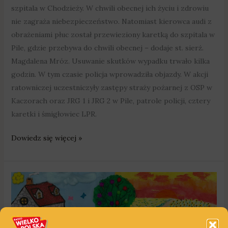
szpitala w Chodzieży. W chwili obecnej ich życiu i zdrowiu
nie zagraża niebezpieczeństwo. Natomiast kierowca audi z
obrażeniami płuc został przewieziony karetką do szpitala w
Pile, gdzie przebywa do chwili obecnej – dodaje st. sierż.
Magdalena Mróz. Usuwanie skutków wypadku trwało kilka
godzin. W tym czasie policja wprowadziła objazdy. W akcji
ratowniczej uczestniczyły zastępy straży pożarnej z OSP w
Kaczorach oraz JRG 1 i JRG 2 w Pile, patrole policji, cztery
karetki i śmigłowiec LPR.
Dowiedz się więcej »
„Cztery
pory
roku
z