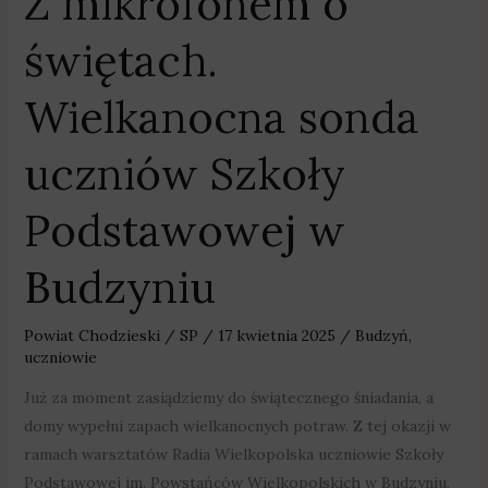
Z mikrofonem o
w
Budzyniu
świętach.
Wielkanocna sonda
uczniów Szkoły
Podstawowej w
Budzyniu
Powiat Chodzieski
/
SP
/
17 kwietnia 2025
/
Budzyń
,
uczniowie
Już za moment zasiądziemy do świątecznego śniadania, a
domy wypełni zapach wielkanocnych potraw. Z tej okazji w
ramach warsztatów Radia Wielkopolska uczniowie Szkoły
Podstawowej im. Powstańców Wielkopolskich w Budzyniu,