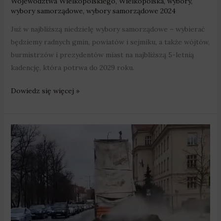
Województwa Wielkopolskiego
,
Wielkopolska
,
wybory
,
wybory samorządowe
,
wybory samorządowe 2024
Już w najbliższą niedzielę wybory samorządowe – wybierać
będziemy radnych gmin, powiatów i sejmiku, a także wójtów,
burmistrzów i prezydentów miast na najbliższą 5-letnią
kadencję, która potrwa do 2029 roku.
Dowiedz się więcej »
Rolnicy
wyrzucili
obornik
przed
urzędem
wojewódzkim.
W
środę