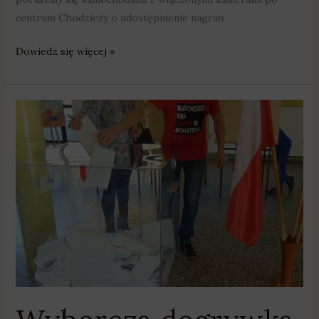
centrum Chodzieży o udostępnienie nagrań.
Dowiedz się więcej »
Wyborcza
dogrywka
–
mieszkańcy
będą
wybierać
burmistrzów,
wójtów
i
prezydentów
miast