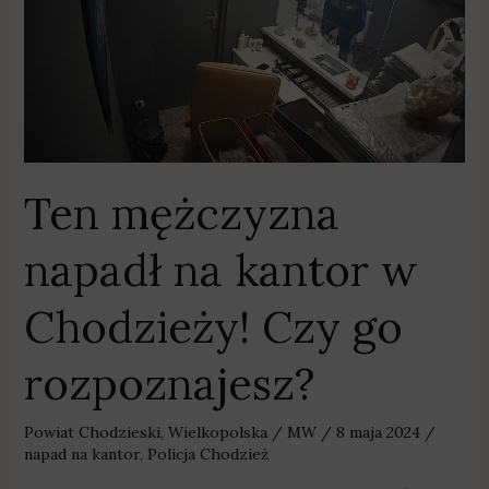
na
kantor
w
Chodzieży!
Czy
go
rozpoznajesz?
Ten mężczyzna
napadł na kantor w
Chodzieży! Czy go
rozpoznajesz?
Powiat Chodzieski
,
Wielkopolska
/
MW
/
8 maja 2024
/
napad na kantor
,
Policja Chodzież