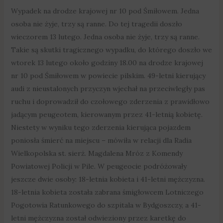
Wypadek na drodze krajowej nr 10 pod Śmiłowem. Jedna
osoba nie żyje, trzy są ranne. Do tej tragedii doszło
wieczorem 13 lutego. Jedna osoba nie żyje, trzy są ranne.
Takie są skutki tragicznego wypadku, do którego doszło we
wtorek 13 lutego około godziny 18.00 na drodze krajowej
nr 10 pod Śmiłowem w powiecie pilskim. 49-letni kierujący
audi z nieustalonych przyczyn wjechał na przeciwległy pas
ruchu i doprowadził do czołowego zderzenia z prawidłowo
jadącym peugeotem, kierowanym przez 41-letnią kobietę.
Niestety w wyniku tego zderzenia kierująca pojazdem
poniosła śmierć na miejscu – mówiła w relacji dla Radia
Wielkopolska st. sierż. Magdalena Mróz z Komendy
Powiatowej Policji w Pile. W peugeocie podróżowały
jeszcze dwie osoby: 18-letnia kobieta i 41-letni mężczyzna.
18-letnia kobieta została zabrana śmigłowcem Lotniczego
Pogotowia Ratunkowego do szpitala w Bydgoszczy, a 41-
letni mężczyzna został odwieziony przez karetkę do