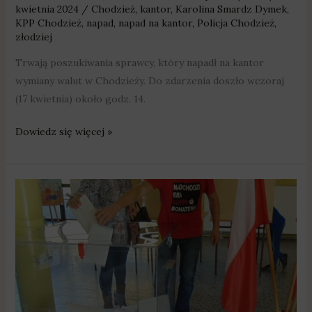
kwietnia 2024
/
Chodzież
,
kantor
,
Karolina Smardz Dymek
,
KPP Chodzież
,
napad
,
napad na kantor
,
Policja Chodzież
,
złodziej
Trwają poszukiwania sprawcy, który napadł na kantor
wymiany walut w Chodzieży. Do zdarzenia doszło wczoraj
(17 kwietnia) około godz. 14.
Dowiedz się więcej »
W
niedzielę
wybierzemy
radnych,
wójtów,
burmistrzów
i