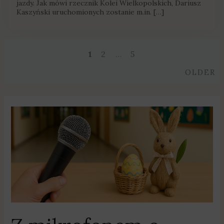
jazdy. Jak mówi rzecznik Kolei Wielkopolskich, Dariusz
Kaszyński uruchomionych zostanie m.in. […]
1
2
…
5
Posts
O
OLDER
navigation
Z
mikrofonem
o
świętach.
Wielkanocna
sonda
uczniów
Szkoły
Podstawowej