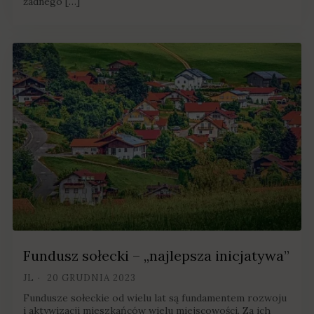
żadnego […]
Fundusz sołecki – „najlepsza inicjatywa”
JL
20 GRUDNIA 2023
Fundusze sołeckie od wielu lat są fundamentem rozwoju
i aktywizacji mieszkańców wielu miejscowości. Za ich