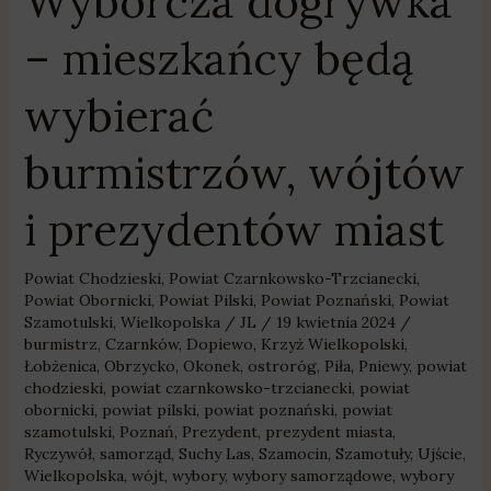
Wyborcza dogrywka
– mieszkańcy będą
wybierać
burmistrzów, wójtów
i prezydentów miast
Powiat Chodzieski
,
Powiat Czarnkowsko-Trzcianecki
,
Powiat Obornicki
,
Powiat Pilski
,
Powiat Poznański
,
Powiat
Szamotulski
,
Wielkopolska
/
JL
/
19 kwietnia 2024
/
burmistrz
,
Czarnków
,
Dopiewo
,
Krzyż Wielkopolski
,
Łobżenica
,
Obrzycko
,
Okonek
,
ostroróg
,
Piła
,
Pniewy
,
powiat
chodzieski
,
powiat czarnkowsko-trzcianecki
,
powiat
obornicki
,
powiat pilski
,
powiat poznański
,
powiat
szamotulski
,
Poznań
,
Prezydent
,
prezydent miasta
,
Ryczywół
,
samorząd
,
Suchy Las
,
Szamocin
,
Szamotuły
,
Ujście
,
Wielkopolska
,
wójt
,
wybory
,
wybory samorządowe
,
wybory