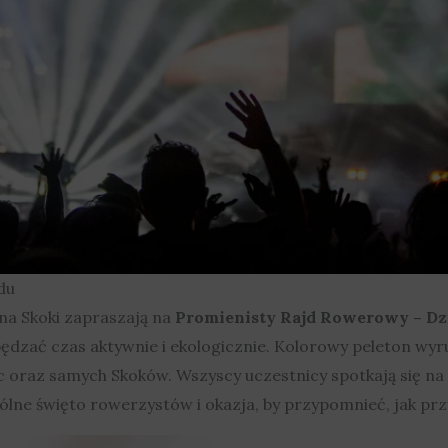
du
na Skoki zapraszają na
Promienisty Rajd Rowerowy – Dz
spędzać czas aktywnie i ekologicznie. Kolorowy peleton wyr
oraz samych Skoków. Wszyscy uczestnicy spotkają się na
spólne święto rowerzystów i okazja, by przypomnieć, jak p