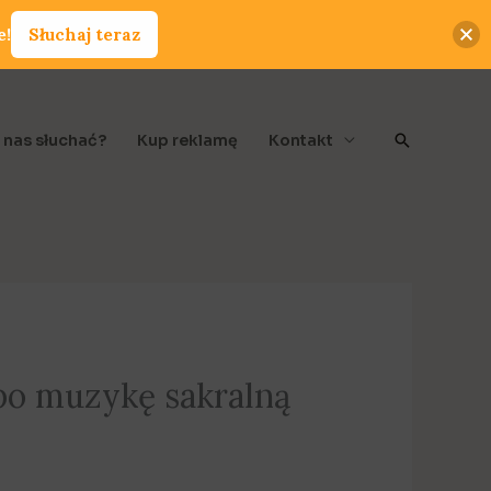
e!
Słuchaj teraz
Szukaj
 nas słuchać?
Kup reklamę
Kontakt
po muzykę sakralną