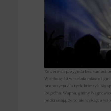
Rowerowa przygoda bez samocho
W sobotę 20 września miasto i gmi
propozycja dla tych, którzy lubią 
Rogoźna, Wapna, gminy Wągrowiec 
podkreślają, że to nie wyścig, a w