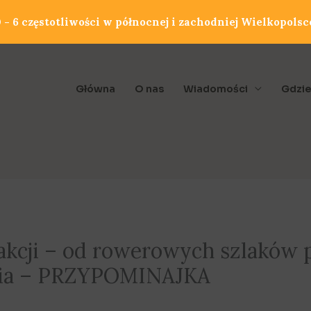
- 6 częstotliwości w północnej i zachodniej Wielkopolsc
Główna
O nas
Wiadomości
Gdzie
akcji – od rowerowych szlaków 
ania – PRZYPOMINAJKA