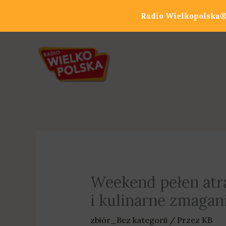
Przejdź
Radio Wielkopolska® 
do
treści
Weekend pełen atr
i kulinarne zmag
zbiór_Bez kategorii
/ Przez
KB