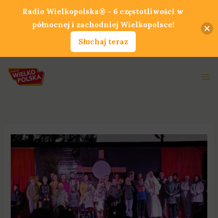
Przejdź
Radio Wielkopolska® - 6 częstotliwości w
do
północnej i zachodniej Wielkopolsce!
treści
Słuchaj teraz
Ma
Me