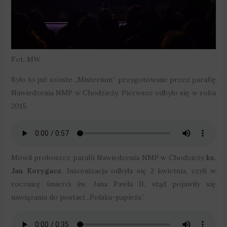
Fot. MW
Było to już szóste „Misterium” przygotowane przez parafię
Nawiedzenia NMP w Chodzieży. Pierwsze odbyło się w roku
2015.
Mówił proboszcz parafii Nawiedzenia NMP w Chodzieży
ks.
Jan Korygacz
. Inscenizacja odbyła się 2 kwietnia, czyli w
rocznicę śmierci św. Jana Pawła II, stąd pojawiły się
nawiązania do postaci „Polaka-papieża”.