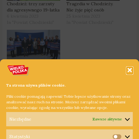
Chodzież: trzy zarzuty
Tragedia w Chodzieży.
dla agresywnego 19-latka
Nie żyje pięć osób
6 kwietnia 2023
25 kwietnia 2023
In "Powiat Chodzieski"
In "Powiat Chodzieski"
W Wielkopolsce
powstanie 16 mieszkań
chronionych
16 lutego 2023
Ta strona używa plików cookie.
In "Powiat Chodzieski"
Pliki cookie pomagają zapewnić Tobie lepsze użytkowanie strony oraz
analizować nasz ruch na stronie. Możesz zarządzać swoimi plikami
cookie, wyrażając zgodę na wszystkie lub wybrane opcje.
←
Poprzedni Wpis
Następny Wpis
→
Niezbędne
Zawsze aktywne
Statystyki