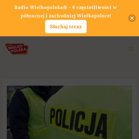
Przejdź
Radio Wielkopolska® - 6 częstotliwości w
do
północnej i zachodniej Wielkopolsce!
treści
Słuchaj teraz
Ma
Me