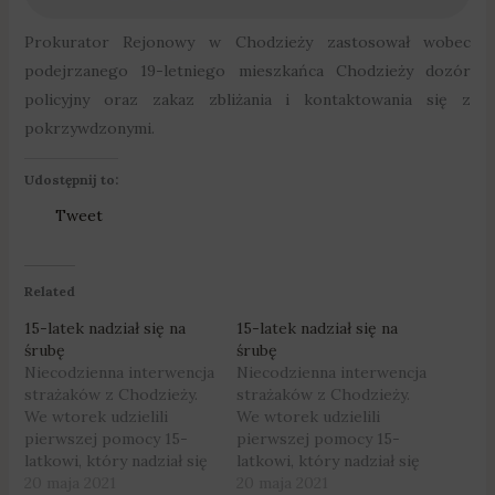
Prokurator Rejonowy w Chodzieży zastosował wobec
podejrzanego 19-letniego mieszkańca Chodzieży dozór
policyjny oraz zakaz zbliżania i kontaktowania się z
pokrzywdzonymi.
Udostępnij to:
Tweet
Related
15-latek nadział się na
15-latek nadział się na
śrubę
śrubę
Niecodzienna interwencja
Niecodzienna interwencja
strażaków z Chodzieży.
strażaków z Chodzieży.
We wtorek udzielili
We wtorek udzielili
pierwszej pomocy 15-
pierwszej pomocy 15-
latkowi, który nadział się
latkowi, który nadział się
na wystającą z deski
20 maja 2021
na wystającą z deski
20 maja 2021