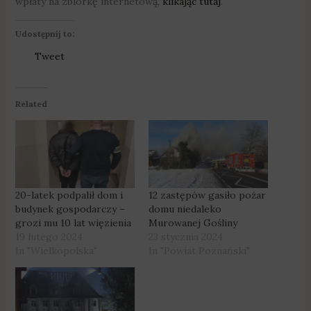
wpłaty na zbiórkę internetową,
klikając tutaj
.
Udostępnij to:
Tweet
Related
20-latek podpalił dom i
12 zastępów gasiło pożar
budynek gospodarczy –
domu niedaleko
grozi mu 10 lat więzienia
Murowanej Gośliny
19 lutego 2024
23 stycznia 2024
In "Wielkopolska"
In "Powiat Poznański"