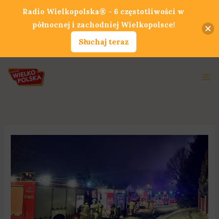
Przejdź
Radio Wielkopolska® - 6 częstotliwości w
do
północnej i zachodniej Wielkopolsce!
treści
Słuchaj teraz
Ma
Me