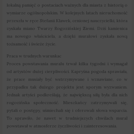
lokalną pamięć o postaciach ważnych dla miasta z historią o
wymiarze ogólnopolskim. W kolejnych latach nieruchomość
przeszła w ręce Stefanii Klawek, cenionej nauczycielki, która
zyskała miano Twarzy Rogozińskiej Ziemi. Dziś kamienica
ma nowego właściciela, a dzięki muralowi zyskała nową
tożsamość i świeże życie.
Praca w trudnych warunkac
Proces powstawania muralu trwał kilka tygodni i wymagał
od artystów dużej cierpliwości. Kapryśna pogoda sprawiała,
że prace musiały być wstrzymywane i wznawiane, co w
przypadku tak dużego projektu jest sporym wyzwaniem.
Jednak artyści podkreślają, że największą siłą była dla nich
rogozińska społeczność. Mieszkańcy zatrzymywali się,
pytali o postępy, uśmiechali się i oferowali słowa wsparcia.
To sprawiło, że nawet w trudniejszych chwilach mural
powstawał w atmosferze życzliwości i zainteresowania.