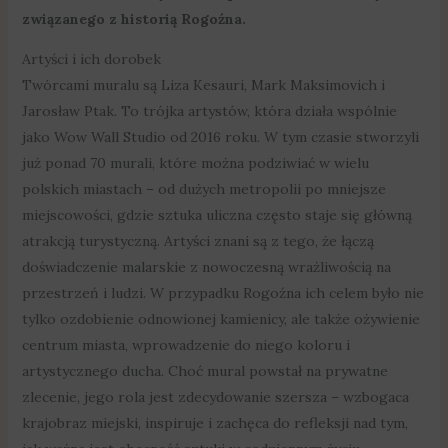
związanego z historią Rogoźna.
Artyści i ich dorobek
Twórcami muralu są Liza Kesauri, Mark Maksimovich i
Jarosław Ptak. To trójka artystów, która działa wspólnie
jako Wow Wall Studio od 2016 roku. W tym czasie stworzyli
już ponad 70 murali, które można podziwiać w wielu
polskich miastach – od dużych metropolii po mniejsze
miejscowości, gdzie sztuka uliczna często staje się główną
atrakcją turystyczną. Artyści znani są z tego, że łączą
doświadczenie malarskie z nowoczesną wrażliwością na
przestrzeń i ludzi. W przypadku Rogoźna ich celem było nie
tylko ozdobienie odnowionej kamienicy, ale także ożywienie
centrum miasta, wprowadzenie do niego koloru i
artystycznego ducha. Choć mural powstał na prywatne
zlecenie, jego rola jest zdecydowanie szersza – wzbogaca
krajobraz miejski, inspiruje i zachęca do refleksji nad tym,