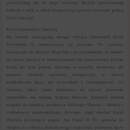
przyczyniają się do jego rozwoju. Motyle wprowadzają
lekkość i ruch, a całość kompozycji sprawia wrażenie pełnej
życia i energii.
Król i kamienica z historią
Na muralu szczególną uwagę zwraca wizerunek króla
Przemysła II, umieszczony na wazonie. To wyraźne
nawiązanie do dziejów Rogoźna i przypomnienie, że miasto
ma swoje miejsce w historii monarchii piastowskiej. Postać
króla nie jest jednak ukazana w sposób dosłowny, ale
stanowi element szerszej kompozycji, w której
symbolicznie łączy się przeszłość i teraźniejszość. Co
ciekawe, także sama kamienica, na której powstało
malowidło, ma własną, bogatą historię. Budynek należał
niegdyś do księdza profesora Aleksego Klawka – biblisty i
wykładowcy akademickiego, którego zajęć słuchał Karol
Wojtyła, późniejszy papież Jan Paweł II. To sprawia, że
miejsce to nabiera dodatkowego znaczenia, ponieważ łączy