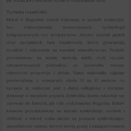
jak ważna jest obecność sztuki w codziennym życiu.
Technika i symbolika
Mural w Rogoźnie został wykonany w sposób tradycyjny,
bez wykorzystania nowoczesnych technologii
komputerowych czy projektorów. Artyści używali pędzli
oraz specjalnych farb fasadowych, które gwarantują
trwałość i odporność na warunki atmosferyczne. Projekt
przeniesiono na ścianę metodą siatki, czyli ręcznie
odrysowywanych podziałów, co pozwoliło wiernie
odtworzyć proporcje i detale. Samo malowidło zajmuje
powierzchnię o wymiarach około 12 na 11 metrów, co
sprawia, że widoczne jest z dużej odległości i wyraźnie
dominuje w miejskim pejzażu. Symbolika dzieła odwołuje się
zarówno do historii, jak i do codzienności Rogoźna. Bukiet
kwiatów przedstawiony na muralu symbolizuje rozkwit i
obfitość, a wśród roślin ukryte są postacie symbolizujące
mieszkańców miasta, którzy swoją pracą i zaangażowaniem