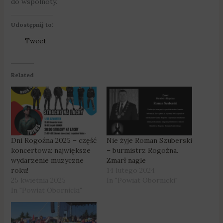
do wspólnoty.
Udostępnij to:
Tweet
Related
Dni Rogoźna 2025 – część
Nie żyje Roman Szuberski
koncertowa: największe
– burmistrz Rogoźna.
wydarzenie muzyczne
Zmarł nagle
roku!
14 lutego 2024
25 kwietnia 2025
In "Powiat Obornicki"
In "Powiat Obornicki"