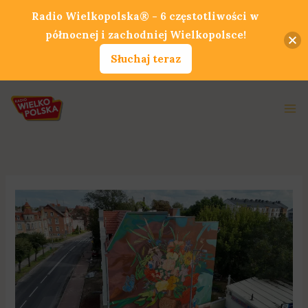
Przejdź
Radio Wielkopolska® - 6 częstotliwości w
do
północnej i zachodniej Wielkopolsce!
treści
Słuchaj teraz
Ma
Me