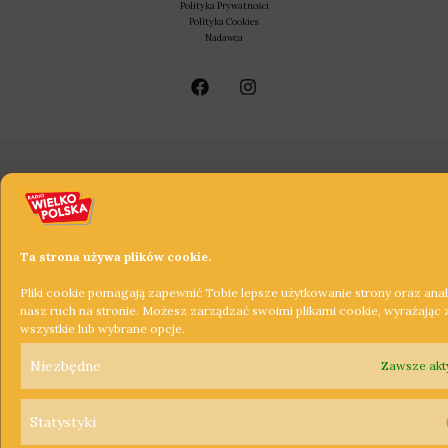
Polityka Prywatności
Polityka Cookies
Nadawca
Ta strona używa plików cookie.
Pliki cookie pomagają zapewnić Tobie lepsze użytkowanie strony oraz ana
nasz ruch na stronie. Możesz zarządzać swoimi plikami cookie, wyrażając
wszystkie lub wybrane opcje.
Niezbędne
Zawsze ak
Statystyki