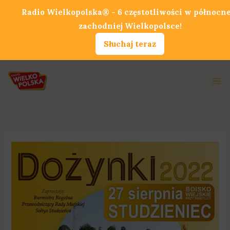
Przejdź
Radio Wielkopolska® - 6 częstotliwości w północnej
do
zachodniej Wielkopolsce!
treści
Słuchaj teraz
Ma
Me