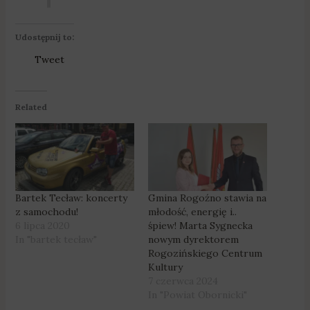
Udostępnij to:
Tweet
Related
Bartek Tecław: koncerty
Gmina Rogoźno stawia na
z samochodu!
młodość, energię i..
6 lipca 2020
śpiew! Marta Sygnecka
In "bartek tecław"
nowym dyrektorem
Rogozińskiego Centrum
Kultury
7 czerwca 2024
In "Powiat Obornicki"