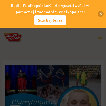
Przejdź
Radio Wielkopolska® - 6 częstotliwości w
do
północnej i zachodniej Wielkopolsce!
treści
Słuchaj teraz
Ma
Me