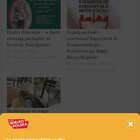
Dzieci dzieciom – w Sarbi
Pojadą na biało-
zbierają pieniądze na
czerwono! Zapowiedź II
leczenie Basi Spicker
Szamotulskiego
23 marca 2023
Rowerowego Rajdu
In "Powiat Szamotulski"
Niepodległości
14 października 2024
In "Powiat Szamotulski"
Słodki gest na wagę
lepszego życia. Rogoźno
pomoże 6-letniemu
Filipkowi!
16 listopada 2022
Ta strona używa plików cookie.