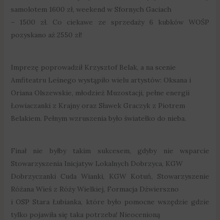
samolotem 1600 zł, weekend w Sfornych Gaciach
– 1500 zł. Co ciekawe ze sprzedaży 6 kubków WOŚP
pozyskano aż 2550 zł!
Imprezę poprowadził Krzysztof Belak, a na scenie
Amfiteatru Leśnego wystąpiło wielu artystów: Oksana i
Oriana Olszewskie, młodzież Muzostacji, pełne energii
Łowiaczanki z Krajny oraz Sławek Graczyk z Piotrem
Belakiem. Pełnym wzruszenia było światełko do nieba.
Finał nie byłby takim sukcesem, gdyby nie wsparcie
Stowarzyszenia Inicjatyw Lokalnych Dobrzyca, KGW
Dobrzyczanki Cuda Wianki, KGW Kotuń, Stowarzyszenie
Różana Wieś z Róży Wielkiej, Formacja Dźwierszno
i OSP Stara Łubianka, które było pomocne wszędzie gdzie
tylko pojawiła się taka potrzeba! Nieocenioną