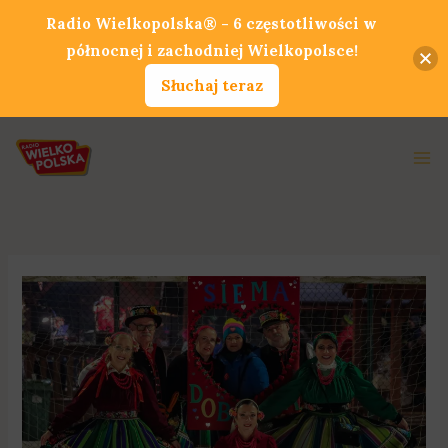
Przejdź
Radio Wielkopolska® - 6 częstotliwości w
do
północnej i zachodniej Wielkopolsce!
treści
Słuchaj teraz
Ma
Me