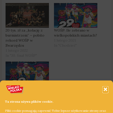
20 tys. zł za „kolację z
WOŚP: Ile zebrano w
burmistrzem” – pobito
wielkopolskich miastach?
rekord WOŚP w
1 lutego 2021
Swarzędzu
In "Chodzież"
1 lutego 2022
In "30. finał WOŚP"
WOŚP: Ile zebrano w
wielkopolskich miastach?
1 lutego 2021
Ta strona używa plików cookie.
In "Chodzież"
Pliki cookie pomagają zapewnić Tobie lepsze użytkowanie strony oraz