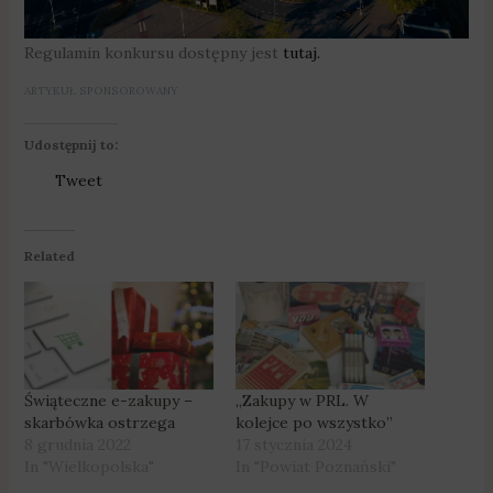
Regulamin konkursu dostępny jest
tutaj.
ARTYKUŁ SPONSOROWANY
Udostępnij to:
Tweet
Related
Świąteczne e-zakupy –
„Zakupy w PRL. W
skarbówka ostrzega
kolejce po wszystko”
8 grudnia 2022
17 stycznia 2024
In "Wielkopolska"
In "Powiat Poznański"