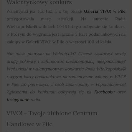
Walentynkowy konkurs
Walentynki już tuż tuż, a z tej okazji
Galeria VIVO! w Pil
e
przygotowała masę atrakcji. Na antenie Radia
Wielkopolska® w dniach 12-16 lutego odbędzie się konkurs,
w którym do wygrania jest łącznie 5 kart podarunkowych na
zakupy w Galerii VIVO! w Pile o wartości 100 zł każda.
Nie masz pomysłu na Walentynki? Chcesz zaskoczyć swoją
drugą połówkę i zafundować niezapomnianą niespodziankę?
Weź udział w walentynkowym konkursie Radia Wielkopolska®
i wygraj karty podarunkowe na romantyczne zakupy w VIVO!
w Pile. Do pierwszych 5 osób zadzwonimy w Popołudniówce!
Zgłoszenia do konkursu odbywają się na
Facebook
u
oraz
Instagrami
e
radia.
VIVO! – Twoje ulubione Centrum
Handlowe w Pile