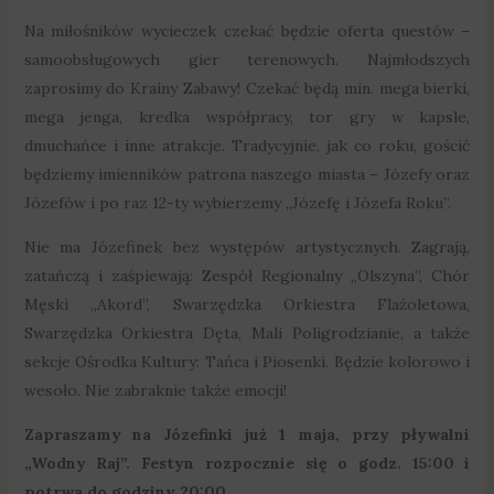
Na miłośników wycieczek czekać będzie oferta questów –
samoobsługowych gier terenowych. Najmłodszych
zaprosimy do Krainy Zabawy! Czekać będą min. mega bierki,
mega jenga, kredka współpracy, tor gry w kapsle,
dmuchańce i inne atrakcje. Tradycyjnie, jak co roku, gościć
będziemy imienników patrona naszego miasta – Józefy oraz
Józefów i po raz 12-ty wybierzemy „Józefę i Józefa Roku”.
Nie ma Józefinek bez występów artystycznych. Zagrają,
zatańczą i zaśpiewają: Zespół Regionalny „Olszyna”, Chór
Męski „Akord”, Swarzędzka Orkiestra Flażoletowa,
Swarzędzka Orkiestra Dęta, Mali Poligrodzianie, a także
sekcje Ośrodka Kultury: Tańca i Piosenki. Będzie kolorowo i
wesoło. Nie zabraknie także emocji!
Zapraszamy na Józefinki już 1 maja, przy pływalni
„Wodny Raj”. Festyn rozpocznie się o godz. 15:00 i
potrwa do godziny 20:00.