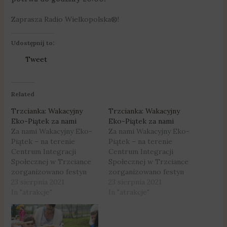
Zaprasza Radio Wielkopolska®!
Udostępnij to:
Tweet
Related
Trzcianka: Wakacyjny
Trzcianka: Wakacyjny
Eko-Piątek za nami
Eko-Piątek za nami
Za nami Wakacyjny Eko-
Za nami Wakacyjny Eko-
Piątek – na terenie
Piątek – na terenie
Centrum Integracji
Centrum Integracji
Społecznej w Trzciance
Społecznej w Trzciance
zorganizowano festyn
zorganizowano festyn
pełen przeróżnych
23 sierpnia 2021
pełen przeróżnych
23 sierpnia 2021
atrakcji. Fot. Urząd
In "atrakcje"
atrakcji. Fot. Urząd
In "atrakcje"
Miejski Trzcianki Na
Miejski Trzcianki Na
pierwszym miejscu stała
pierwszym miejscu stała
ekologia – mieszkańcy
ekologia – mieszkańcy