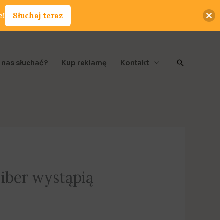
e!
Słuchaj teraz
Szukaj
 nas słuchać?
Kup reklamę
Kontakt
Liber wystąpią