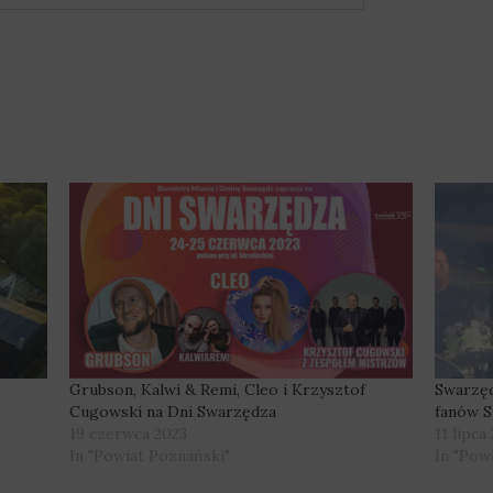
Grubson, Kalwi & Remi, Cleo i Krzysztof
Swarzęd
Cugowski na Dni Swarzędza
fanów S
19 czerwca 2023
11 lipca
In "Powiat Poznański"
In "Pow