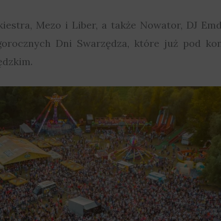
estra, Mezo i Liber, a także Nowator, DJ Emd
gorocznych Dni Swarzędza, które już pod ko
ędzkim.