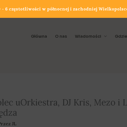
- 6 częstotliwości w północnej i zachodniej Wielkopolsc
Główna
O nas
Wiadomości
Gdzie
ec uOrkiestra, DJ Kris, Mezo i 
ędza
Przez
JL