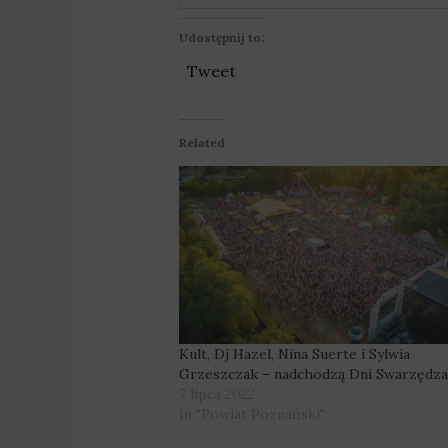
Udostępnij to:
Tweet
Related
Kult, Dj Hazel, Nina Suerte i Sylwia
Grzeszczak – nadchodzą Dni Swarzędza
7 lipca 2022
In "Powiat Poznański"