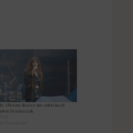
z: Ulewny deszcz nie odstraszył
ylwii Grzeszczak
 2022
iat Poznański"