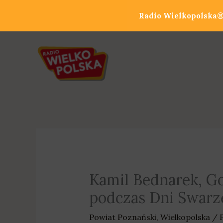
Przejdź
Radio Wielkopolska® 
do
treści
Kamil Bednarek, Gol
podczas Dni Swarz
Powiat Poznański
,
Wielkopolska
/ 