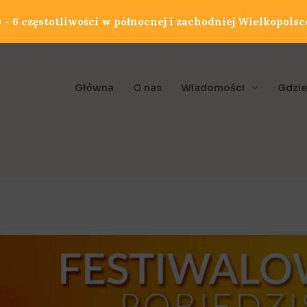
- 6 częstotliwości w północnej i zachodniej Wielkopolsc
Główna
O nas
Wiadomości
Gdzie