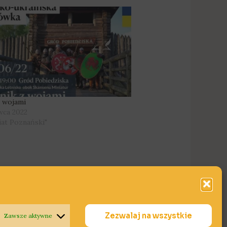
z wojami
wca 2022
iat Poznański"
Zezwalaj na wszystkie
Zawsze aktywne