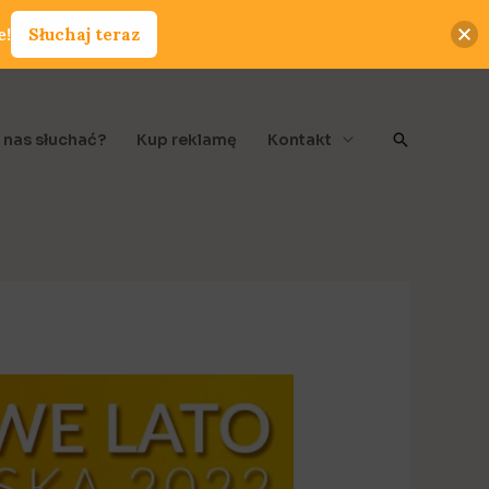
e!
Słuchaj teraz
Szukaj
 nas słuchać?
Kup reklamę
Kontakt