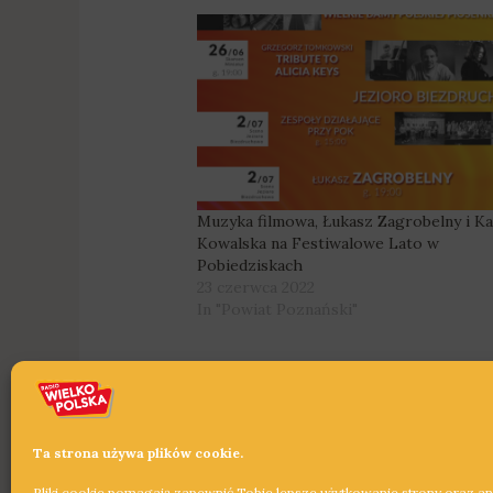
Muzyka filmowa, Łukasz Zagrobelny i Ka
Kowalska na Festiwalowe Lato w
Pobiedziskach
23 czerwca 2022
In "Powiat Poznański"
Ta strona używa plików cookie.
Pliki cookie pomagają zapewnić Tobie lepsze użytkowanie strony oraz a