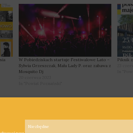
sia
W Pobiedziskach startuje Festiwalowe Lato –
Piknik 
Sylwia Grzeszczak, Mała Lady P. oraz zabawa z
23 czer
Mosquito Dj
In "Pow
20 czerwca 2023
In "Powiat Poznański"
Niezbędne
nalizować nasz