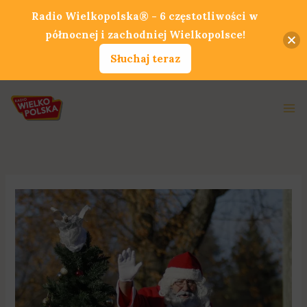
Przejdź
Radio Wielkopolska® - 6 częstotliwości w
do
północnej i zachodniej Wielkopolsce!
treści
Słuchaj teraz
Ma
Me