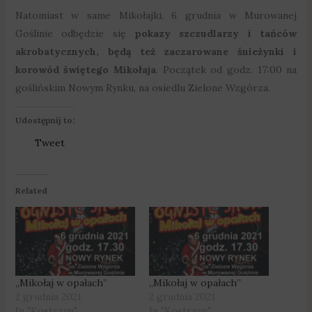
Natomiast w same Mikołajki, 6 grudnia w Murowanej
Goślinie odbędzie się
pokazy szczudlarzy i tańców
akrobatycznych, będą też zaczarowane śnieżynki i
korowód świętego Mikołaja
. Początek od godz. 17:00 na
goślińskim Nowym Rynku, na osiedlu Zielone Wzgórza.
Udostępnij to:
Tweet
Related
„Mikołaj w opałach”
„Mikołaj w opałach”
2 grudnia 2021
2 grudnia 2021
In "Kostrzyn"
In "Kostrzyn"