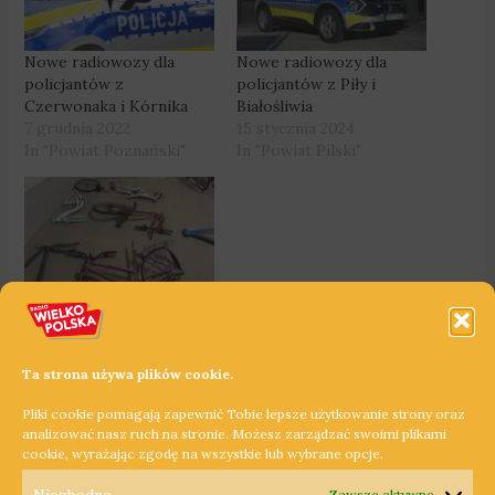
Nowe radiowozy dla
Nowe radiowozy dla
policjantów z
policjantów z Piły i
Czerwonaka i Kórnika
Białośliwia
7 grudnia 2022
15 stycznia 2024
In "Powiat Poznański"
In "Powiat Pilski"
Pobiedziska: Kradł
rowery, rozkręcał je i
sprzedawał na złom
7 listopada 2023
Ta strona używa plików cookie.
In "Powiat Poznański"
Pliki cookie pomagają zapewnić Tobie lepsze użytkowanie strony oraz
analizować nasz ruch na stronie. Możesz zarządzać swoimi plikami
cookie, wyrażając zgodę na wszystkie lub wybrane opcje.
←
Poprzedni Wpis
Następny Wpis
→
Zawsze aktywne