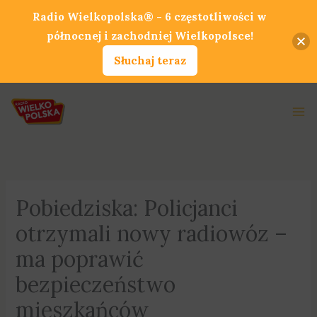
Przejdź
Radio Wielkopolska® - 6 częstotliwości w
do
północnej i zachodniej Wielkopolsce!
treści
Słuchaj teraz
Ma
Me
Pobiedziska: Policjanci
otrzymali nowy radiowóz –
ma poprawić
bezpieczeństwo
mieszkańców