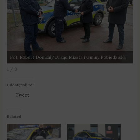
Fot. Robert Domżał/Urząd Miasta i Gminy Pobiedziska
F
1 / 8
Udostępnij to:
Tweet
Related