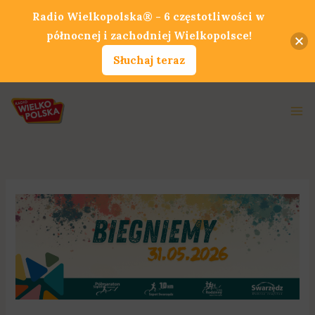
Przejdź
Radio Wielkopolska® - 6 częstotliwości w
do
północnej i zachodniej Wielkopolsce!
treści
Słuchaj teraz
Ma
Me