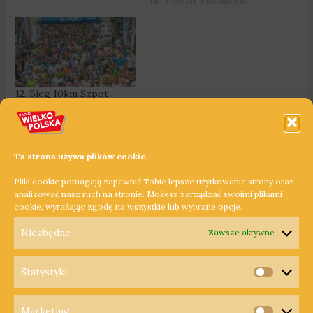
In "Powiat Poznański"
12. Bieg 10km Szpot
Swarzędz i 5. Bieg
Rodzinny Szpot
Swarzędz
13 maja 2025
Ta strona używa plików cookie.
In "Powiat Poznański"
Pliki cookie pomagają zapewnić Tobie lepsze użytkowanie strony oraz
analizować nasz ruch na stronie. Możesz zarządzać swoimi plikami
cookie, wyrażając zgodę na wszystkie lub wybrane opcje.
←
Poprzedni Wpis
Następny Wpis
→
Niezbędne
Zawsze aktywne
Statystyki
Statysty
Marketing