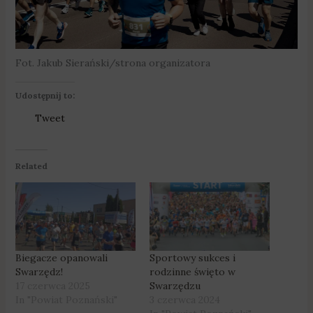
Fot. Jakub Sierański/strona organizatora
Udostępnij to:
Tweet
Related
Biegacze opanowali
Sportowy sukces i
Swarzędz!
rodzinne święto w
17 czerwca 2025
Swarzędzu
In "Powiat Poznański"
3 czerwca 2024