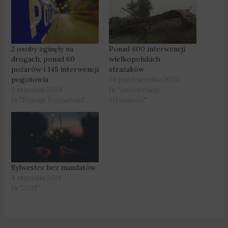
2 osoby zginęły na
Ponad 600 interwencji
drogach, ponad 60
wielkopolskich
pożarów i 145 interwencji
strażaków
pogotowia
14 października 2020
2 stycznia 2024
In "interwencje
In "Powiat Poznański"
strażaków"
Sylwester bez mandatów
4 stycznia 2021
In "2021"