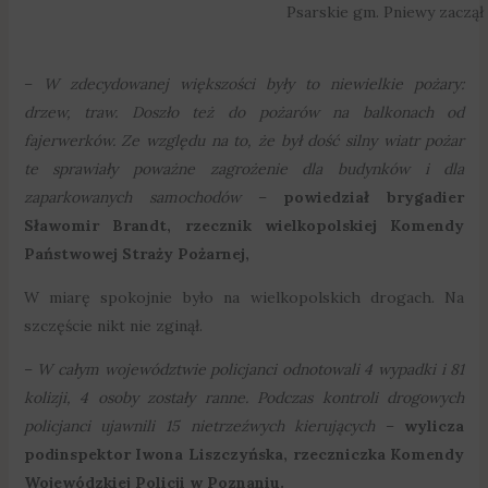
Psarskie gm. Pniewy zaczął p
–
W zdecydowanej większości były to niewielkie pożary:
drzew, traw. Doszło też do pożarów na balkonach od
fajerwerków. Ze względu na to, że był dość silny wiatr pożar
te sprawiały poważne zagrożenie dla budynków i dla
zaparkowanych samochodów
–
powiedział brygadier
Sławomir Brandt, rzecznik wielkopolskiej Komendy
Państwowej Straży Pożarnej,
W miarę spokojnie było na wielkopolskich drogach. Na
szczęście nikt nie zginął.
–
W całym województwie policjanci odnotowali 4 wypadki i 81
kolizji, 4 osoby zostały ranne. Podczas kontroli drogowych
policjanci ujawnili 15 nietrzeźwych kierujących
–
wylicza
podinspektor Iwona Liszczyńska, rzeczniczka Komendy
Wojewódzkiej Policji w Poznaniu.