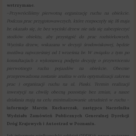
wstrzymane
.
–
Przywróciliśmy pierwotną organizację ruchu na obiekcie.
Podczas prac przygotowawczych, które rozpoczęły się 18 maja
br. okazało się, że bez wycinki drzew nie uda się zabezpieczyć
stożków obiektu, aby przystąpić do prac rozbiórkowych.
Wycinka drzew, wskazana w decyzji środowiskowej, będzie
możliwa najwcześniej od 1 września br. W związku z tym po
konsultacjach z wykonawcą podjęto decyzję o przywróceniu
pierwotnego ruchu pojazdów na obiekcie. Obecnie
przeprowadzona zostanie analiza w celu optymalizacji zakresu
prac i organizacji ruchu na ul. Piaski. Termin realizacji
inwestycji na chwilę obecną pozostaje bez zmian, a nasze
działania mają na celu minimalizowanie utrudnień w ruchu
–
informuje Marcin Kucharczak, zastępca Naczelnika
Wydziału Zamówień Publicznych Generalnej Dyrekcji
Dróg Krajowych i Autostrad w Poznaniu.
Jak informuje wielkopolski oddział GDDKiA prace związane