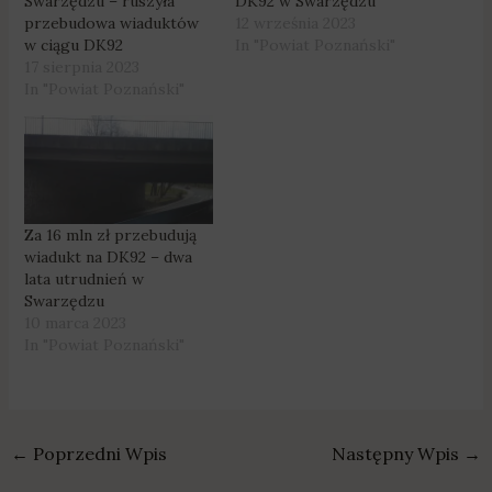
Swarzędzu – ruszyła
DK92 w Swarzędzu
przebudowa wiaduktów
12 września 2023
w ciągu DK92
In "Powiat Poznański"
17 sierpnia 2023
In "Powiat Poznański"
Za 16 mln zł przebudują
wiadukt na DK92 – dwa
lata utrudnień w
Swarzędzu
10 marca 2023
In "Powiat Poznański"
←
Poprzedni Wpis
Następny Wpis
→