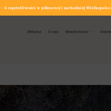
- 6 częstotliwości w północnej i zachodniej Wielkopolsc
Główna
O nas
Wiadomości
Gdzie