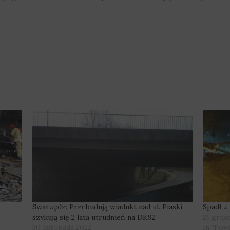
Swarzędz: Przebudują wiadukt nad ul. Piaski –
Spadł z 
szykują się 2 lata utrudnień na DK92
21 grud
30 listopada 2022
In "Pow