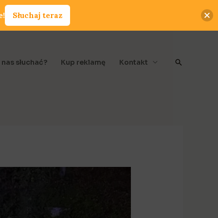
e!
Słuchaj teraz
Szukaj
 nas słuchać?
Kup reklamę
Kontakt