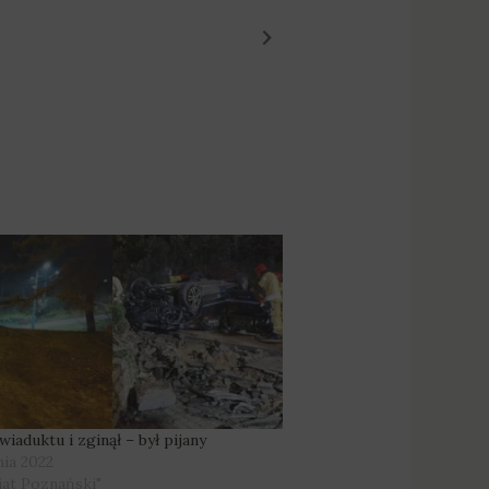
Fot. Swarzędz LIVE
wiaduktu i zginął – był pijany
nia 2022
iat Poznański"