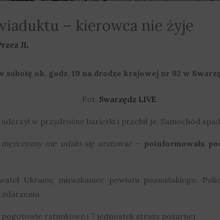
iaduktu – kierowca nie żyje
Przez
JL
 sobotę ok. godz. 19 na drodze krajowej nr 92 w Swarz
Fot.
Swarzędz LIVE
rzył w przydrożne barierki i przebił je. Samochód spadł z
mężczyzny nie udało się uratować
–
poinformowała po
atel Ukrainy, mieszkaniec powiatu poznańskiego. Policj
 zdarzenia.
 pogotowie ratunkowe i 7 jednostek straży pożarnej.