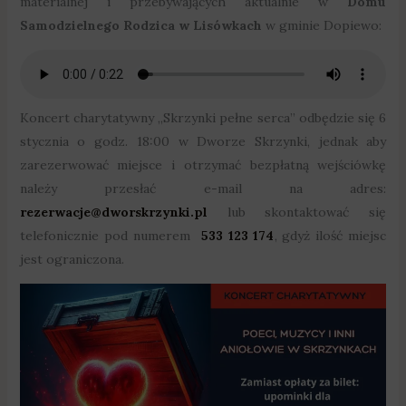
materialnej i przebywających aktualnie w
Domu
Samodzielnego Rodzica w Lisówkach
w gminie Dopiewo:
Koncert charytatywny „Skrzynki pełne serca” odbędzie się 6
stycznia o godz. 18:00 w Dworze Skrzynki, jednak aby
zarezerwować miejsce i otrzymać bezpłatną wejściówkę
należy przesłać e-mail na adres:
rezerwacje@dworskrzynki.pl
lub skontaktować się
telefonicznie pod numerem
533 123 174
, gdyż ilość miejsc
jest ograniczona.