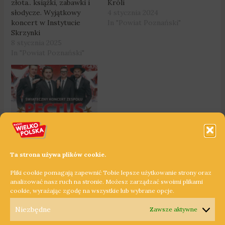
złota.. książki, zabawki i
Króli
słodycze. Wyjątkowy
4 stycznia 2024
koncert w Instytucie
In "Powiat Poznański"
Skrzynki
8 stycznia 2025
In "Powiat Poznański"
Swarzędz zaprasza na
koncert świąteczny
zespołu Pectus
11 stycznia 2024
Ta strona używa plików cookie.
In "Powiat Poznański"
Pliki cookie pomagają zapewnić Tobie lepsze użytkowanie strony oraz
analizować nasz ruch na stronie. Możesz zarządzać swoimi plikami
cookie, wyrażając zgodę na wszystkie lub wybrane opcje.
←
Poprzedni Wpis
Następny Wpis
→
Niezbędne
Zawsze aktywne