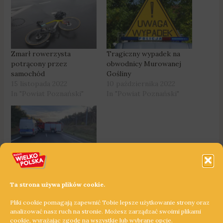
Zmarł rowerzysta
Tragiczny wypadek na
potrącony przez
obwodnicy Murowanej
samochód
Gośliny
15 listopada 2022
10 października 2022
In "Powiat Poznański"
In "Powiat Poznański"
Tragiczny wypadek koło
Pobiedzisk
2 listopada 2023
Ta strona używa plików cookie.
In "Powiat Poznański"
Pliki cookie pomagają zapewnić Tobie lepsze użytkowanie strony oraz
analizować nasz ruch na stronie. Możesz zarządzać swoimi plikami
cookie, wyrażając zgodę na wszystkie lub wybrane opcje.