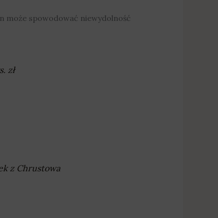
odzin może spowodować niewydolność
. zł
tek z Chrustowa