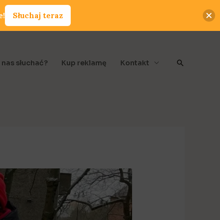
e!
Słuchaj teraz
Szukaj
 nas słuchać?
Kup reklamę
Kontakt