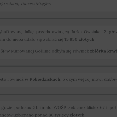
ego sztabu, Tomasz Mizgler
:
haftowaną lalkę przedstawiającą Jurka Owsiaka. Z gł
iem do nieba udało się zebrać się
15 950 złotych
.
OŚP w Murowanej Goślinie odbyła się również
zbiórka krwi
bito również
w Pobiedziskach
, o czym więcej mówi
szefow
, gdzie podczas 31. finału WOŚP zebrano blisko 67 i pół
ańców uzbierano ponad 80 tysięcy złotych.