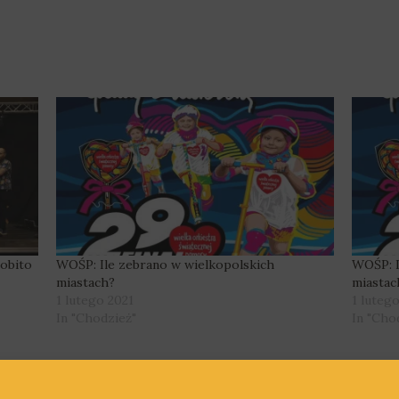
pobito
WOŚP: Ile zebrano w wielkopolskich
WOŚP: I
miastach?
miastac
1 lutego 2021
1 luteg
In "Chodzież"
In "Cho