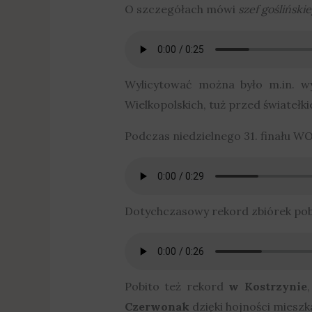
O szczegółach mówi
szef gośliński
Wylicytować można było m.in. wy
Wielkopolskich, tuż przed światełk
Podczas niedzielnego 31. finału W
Dotychczasowy rekord zbiórek po
Pobito też rekord
w Kostrzynie
Czerwonak
dzięki hojności mieszk