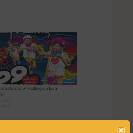
le zebrano w wielkopolskich
h?
o 2021
dzież"