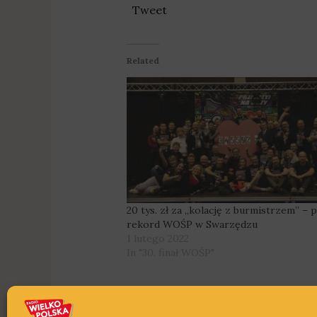
Tweet
Related
20 tys. zł za „kolację z burmistrzem” – 
rekord WOŚP w Swarzędzu
1 lutego 2022
In "30. finał WOŚP"