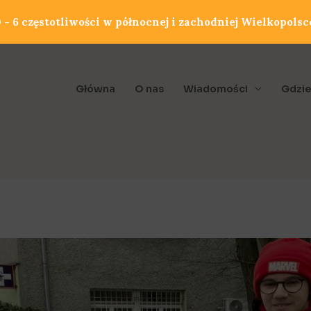
- 6 częstotliwości w północnej i zachodniej Wielkopolsc
Główna
O nas
Wiadomości
Gdzie