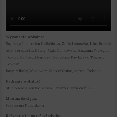
Wykonanie wokalne:
Soprany: Jekaterina Kulichkova, Zofia Łanoszka, Nina Roszak
Alty: Bernadetta Dźwig, Maja Orlikowska, Zuzanna Wylegała
Tenory: Bartosz Degórski, Sebastian Pawlaczyk, Tomasz
Towpik
Basy: Mikołaj Wasiewicz, Marcel Stube, Antoni Cichocki
Nagrania wokalne:
Studio Radia Wielkopolska – marzec–kwiecień 2025
Montaż dźwięku:
Jekaterina Kulichkova
Reżyseria i montaż teledysku: