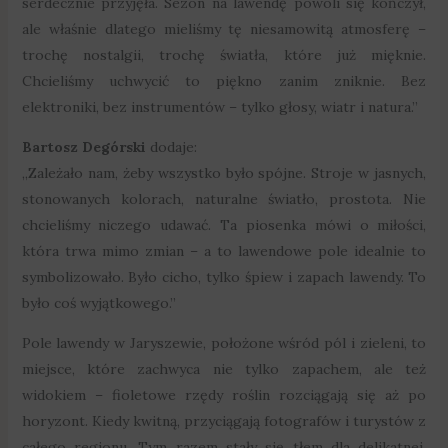
serdecznie przyjęła. Sezon na lawendę powoli się kończył,
ale właśnie dlatego mieliśmy tę niesamowitą atmosferę –
trochę nostalgii, trochę światła, które już mięknie.
Chcieliśmy uchwycić to piękno zanim zniknie. Bez
elektroniki, bez instrumentów – tylko głosy, wiatr i natura.”
Bartosz Degórski
dodaje:
„Zależało nam, żeby wszystko było spójne. Stroje w jasnych,
stonowanych kolorach, naturalne światło, prostota. Nie
chcieliśmy niczego udawać. Ta piosenka mówi o miłości,
która trwa mimo zmian – a to lawendowe pole idealnie to
symbolizowało. Było cicho, tylko śpiew i zapach lawendy. To
było coś wyjątkowego.”
Pole lawendy w Jaryszewie, położone wśród pól i zieleni, to
miejsce, które zachwyca nie tylko zapachem, ale też
widokiem – fioletowe rzędy roślin rozciągają się aż po
horyzont. Kiedy kwitną, przyciągają fotografów i turystów z
całego regionu. Tym razem stały się tłem dla delikatnej,