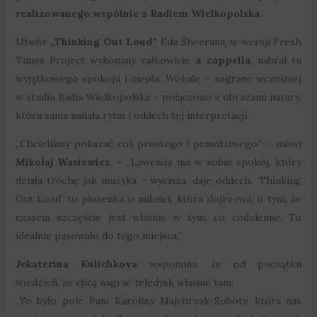
realizowanego wspólnie z Radiem Wielkopolska.
Utwór
„Thinking Out Loud”
Eda Sheerana, w wersji Fresh
Tunes Project wykonany całkowicie
a cappella
, nabrał tu
wyjątkowego spokoju i ciepła. Wokale – nagrane wcześniej
w studiu Radia Wielkopolska – połączono z obrazami natury,
która sama nadała rytm i oddech tej interpretacji.
„Chcieliśmy pokazać coś prostego i prawdziwego” – mówi
Mikołaj Wasiewicz
. – „Lawenda ma w sobie spokój, który
działa trochę jak muzyka – wycisza, daje oddech. ‘Thinking
Out Loud’ to piosenka o miłości, która dojrzewa, o tym, że
czasem szczęście jest właśnie w tym, co codzienne. To
idealnie pasowało do tego miejsca.”
Jekaterina Kulichkova
wspomina, że od początku
wiedzieli, że chcą nagrać teledysk właśnie tam:
„To było pole Pani Karoliny Majchrzak-Soboty, która nas