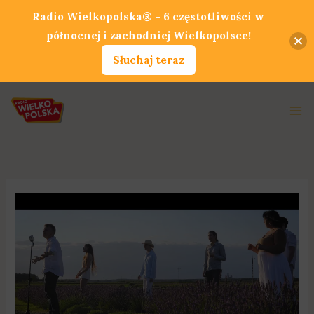
Przejdź
Radio Wielkopolska® - 6 częstotliwości w
do
północnej i zachodniej Wielkopolsce!
treści
Słuchaj teraz
Ma
Me