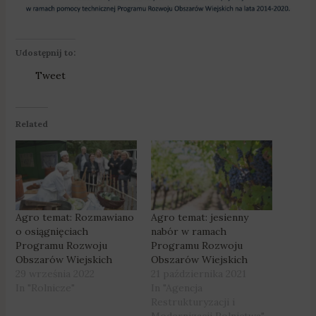
Udostępnij to:
Tweet
Related
Agro temat: Rozmawiano
Agro temat: jesienny
o osiągnięciach
nabór w ramach
Programu Rozwoju
Programu Rozwoju
Obszarów Wiejskich
Obszarów Wiejskich
29 września 2022
21 października 2021
In "Rolnicze"
In "Agencja
Restrukturyzacji i
Modernizacji Rolnictwa"