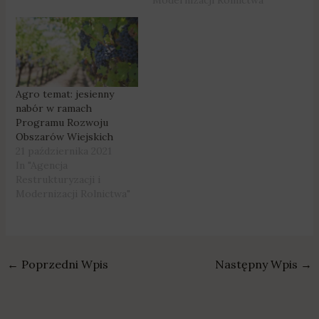
Agro temat: jesienny
nabór w ramach
Programu Rozwoju
Obszarów Wiejskich
21 października 2021
In "Agencja
Restrukturyzacji i
Modernizacji Rolnictwa"
←
Poprzedni Wpis
Następny Wpis
→