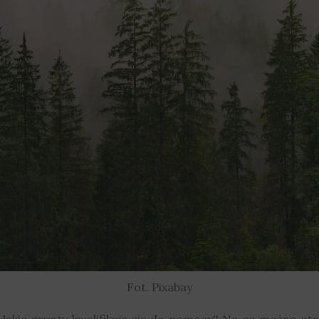
Fot. Pixabay
 Jakie grunty kwalifikują się do pomocy? Na co można ot