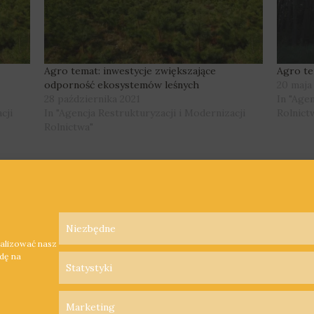
Agro temat: inwestycje zwiększające
Agro te
odporność ekosystemów leśnych
20 maja
28 października 2021
In "Age
cji
In "Agencja Restrukturyzacji i Modernizacji
Rolnict
Rolnictwa"
Niezbędne
nalizować nasz
odę na
Statystyki
Marketing