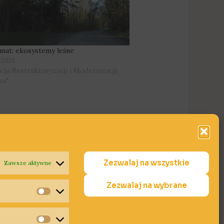
mat: ekosystemy leśne
 2021
ncja Restrukturyzacji i Modernizacji
wa"
Zezwalaj na wszystkie
Zawsze aktywne
Następny Wpis
→
Zezwalaj na wybrane
Statystyki