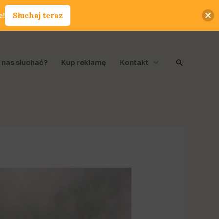
e!
Słuchaj teraz
Szukaj
 nas słuchać?
Kup reklamę
Kontakt