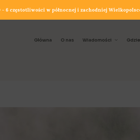
- 6 częstotliwości w północnej i zachodniej Wielkopolsc
Główna
O nas
Wiadomości
Gdzie