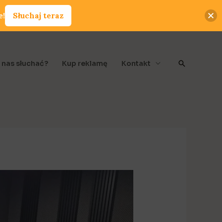
e!
Słuchaj teraz
Szukaj
 nas słuchać?
Kup reklamę
Kontakt