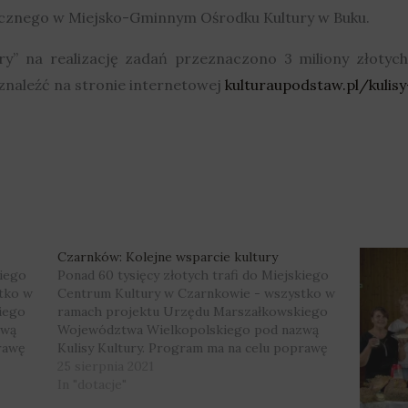
ycznego w Miejsko-Gminnym Ośrodku Kultury w Buku.
ury” na realizację zadań przeznaczono 3 miliony złotyc
 znaleźć na stronie internetowej
kulturaupodstaw.pl/kulisy
Czarnków: Kolejne wsparcie kultury
kiego
Ponad 60 tysięcy złotych trafi do Miejskiego
tko w
Centrum Kultury w Czarnkowie - wszystko w
iego
ramach projektu Urzędu Marszałkowskiego
zwą
Województwa Wielkopolskiego pod nazwą
rawę
Kulisy Kultury. Program ma na celu poprawę
kie
możliwości ośrodków kultury. Fot. Miejskie
25 sierpnia 2021
em
Centrum Kultury w Czarnkowie Co zatem
In "dotacje"
zmieni się w czarnkowskim MCK-u? O