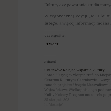
Kultury czy powstanie studia muz
W tegorocznej edycji „Kulis kult
lutego
, a więcej informacji można
Udostępnij to:
Tweet
Related
Czarnków: Kolejne wsparcie kultury
Ponad 60 tysięcy złotych trafi do Miejs
Centrum Kultury w Czarnkowie - wszys
ramach projektu Urzędu Marszałkowsk
Województwa Wielkopolskiego pod na
Kulisy Kultury. Program ma na celu pop
możliwości ośrodków kultury. Fot. Miejs
25 sierpnia 2021
Centrum Kultury w Czarnkowie Co zat
In "dotacje"
zmieni się w czarnkowskim MCK-u? O