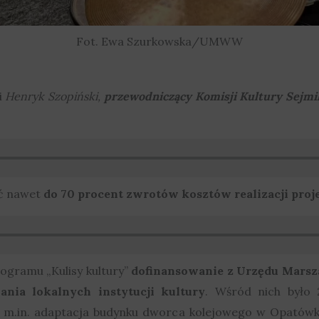
Fot. Ewa Szurkowska/UMWW
i
Henryk Szopiński,
przewodniczący Komisji Kultury Sejm
ać nawet
do 70 procent zwrotów kosztów realizacji pro
gramu „Kulisy kultury”
dofinansowanie z Urzędu Marsz
nia lokalnych instytucji kultury
. Wśród nich było 
y m.in. adaptacja budynku dworca kolejowego w Opatów