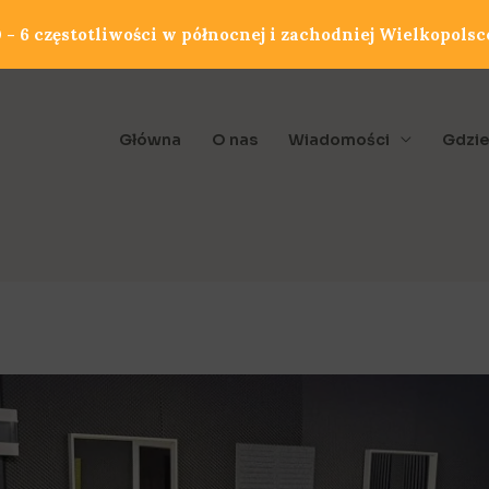
- 6 częstotliwości w północnej i zachodniej Wielkopolsc
Główna
O nas
Wiadomości
Gdzie