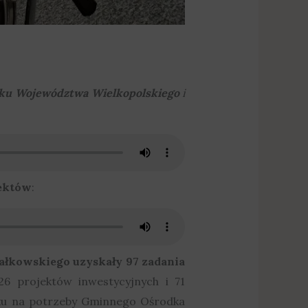
iku Województwa Wielkopolskiego
i
jektów
:
ałkowskiego uzyskały 97 zadania
26 projektów inwestycyjnych i 71
ku na potrzeby Gminnego Ośrodka