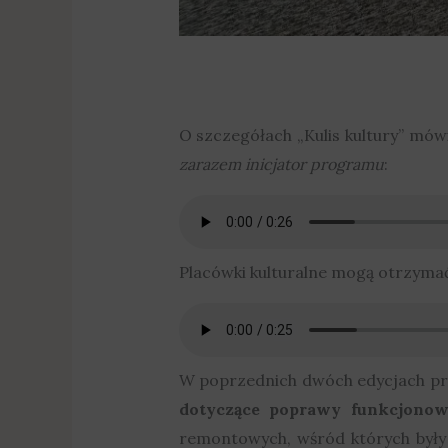
O szczegółach „Kulis kultury” mów
zarazem inicjator programu
:
Placówki kulturalne mogą otrzym
W poprzednich dwóch edycjach pro
dotyczące poprawy funkcjonowa
remontowych, wśród których był