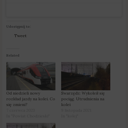
Udostępnij to:
Tweet
Related
Od niedzieli nowy
Swarzędz: Wykoleił się
rozkład jazdy na kolei. Co
pociąg. Utrudnienia na
się zmieni?
kolei
7 czerwca 2023
9 listopada 2021
In "Powiat Chodzieski"
In "kolej"