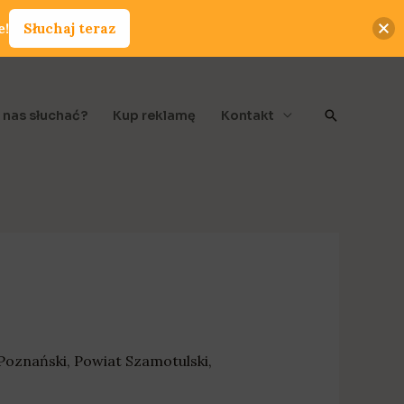
e!
Słuchaj teraz
Szukaj
 nas słuchać?
Kup reklamę
Kontakt
Poznański
,
Powiat Szamotulski
,