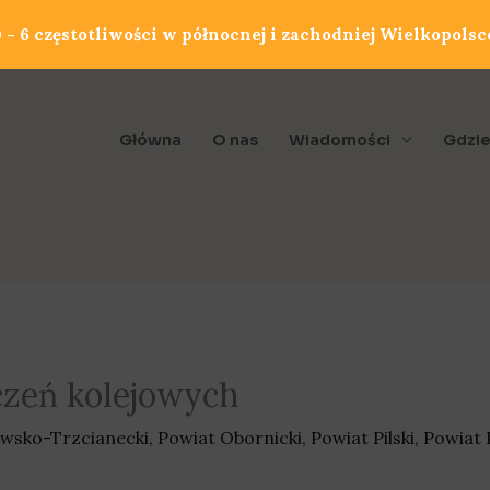
- 6 częstotliwości w północnej i zachodniej Wielkopolsc
Główna
O nas
Wiadomości
Gdzie
czeń kolejowych
wsko-Trzcianecki
,
Powiat Obornicki
,
Powiat Pilski
,
Powiat 