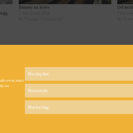
Zmiany na kolei
Od niedz
tają
7 listopada 2022
1 wrześ
In "Powiat Chodzieski"
In "Pow
Niezbędne
nalizować nasz
odę na
Statystyki
Marketing
Polityka Prywatności
Polityka Cookies
Nadawca