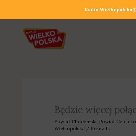
Przejdź
Radio Wielkopolska® 
do
treści
Będzie więcej połą
Powiat Chodzieski
,
Powiat Czarnko
Wielkopolska
/ Przez
JL