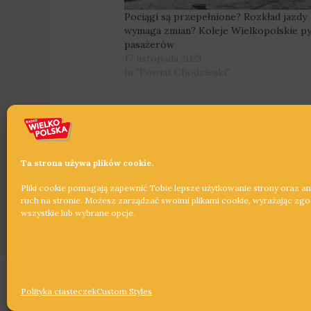
Pociągi są przepełnione? Rozkład jazdy
wymaga zmian? Koleje Wielkopolskie py
pasażerów
17 listopada 2023
In "Powiat Chodzieski"
Ta strona używa plików cookie.
Pliki cookie pomagają zapewnić Tobie lepsze użytkowanie strony oraz a
←
Poprzedni Wpis
ruch na stronie. Możesz zarządzać swoimi plikami cookie, wyrażając zg
wszystkie lub wybrane opcje.
Copyright © 2026 Radio Wielkopolska®
Polityka ciasteczek
Custom Styles