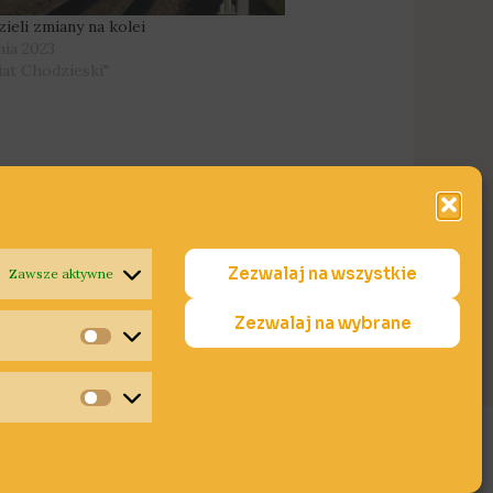
ieli zmiany na kolei
nia 2023
iat Chodzieski"
Zezwalaj na wszystkie
Zawsze aktywne
Następny Wpis
→
Zezwalaj na wybrane
Statystyki
Marketing