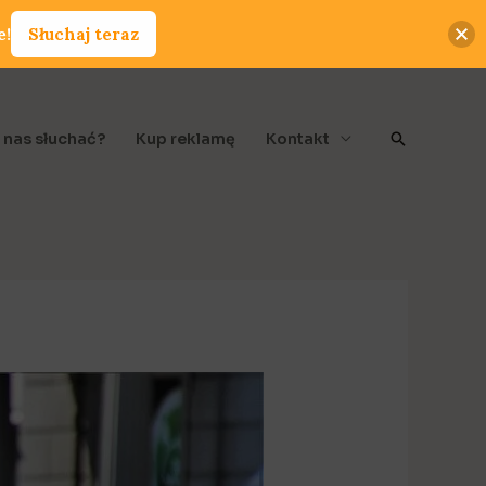
e!
Słuchaj teraz
Szukaj
 nas słuchać?
Kup reklamę
Kontakt