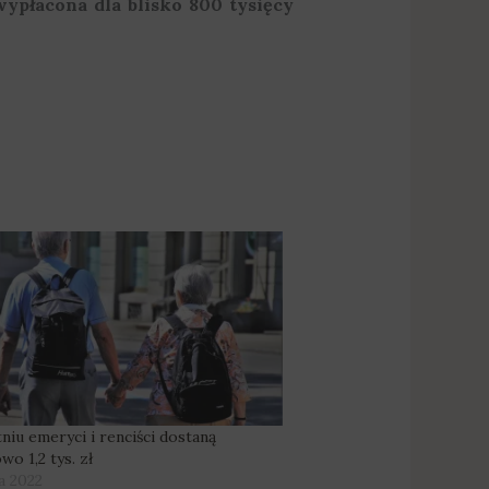
wypłacona dla blisko 800 tysięcy
niu emeryci i renciści dostaną
o 1,2 tys. zł
a 2022