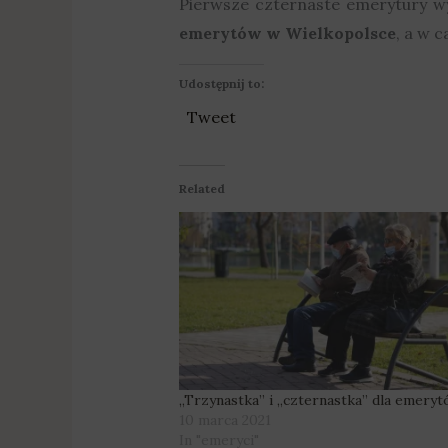
Pierwsze czternaste emerytury wy
emerytów w Wielkopolsce
, a w 
Udostępnij to:
Tweet
Related
„Trzynastka” i „czternastka” dla emery
10 marca 2021
In "emeryci"