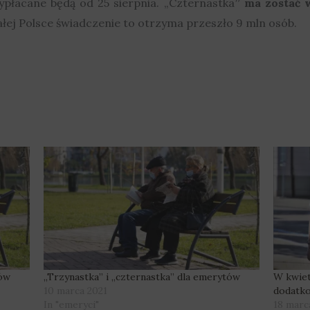
płacane będą od 25 sierpnia. „Czternastka
” ma zostać 
całej Polsce świadczenie to otrzyma przeszło 9 mln osób.
tów
„Trzynastka” i „czternastka” dla emerytów
W kwiet
10 marca 2021
dodatkow
In "emeryci"
18 marc