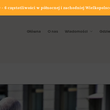
- 6 częstotliwości w północnej i zachodniej Wielkopolsc
Główna
O nas
Wiadomości
Gdzie