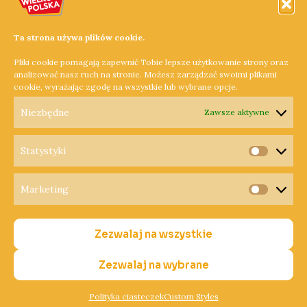
Leśnicy prowadzą akcję
„Jesień 2021”
28 września 2021
Ta strona używa plików cookie.
In "bezpieczeństwo"
Pliki cookie pomagają zapewnić Tobie lepsze użytkowanie strony oraz
analizować nasz ruch na stronie. Możesz zarządzać swoimi plikami
cookie, wyrażając zgodę na wszystkie lub wybrane opcje.
←
Poprzedni Wpis
Następny Wpis
→
Niezbędne
Zawsze aktywne
Statystyki
Statysty
Marketing
Copyright © 2026 Radio Wielkopolska®
Marketi
Polityka Prywatności
Zezwalaj na wszystkie
Polityka Cookies
Nadawca
Zezwalaj na wybrane
Polityka ciasteczek
Custom Styles