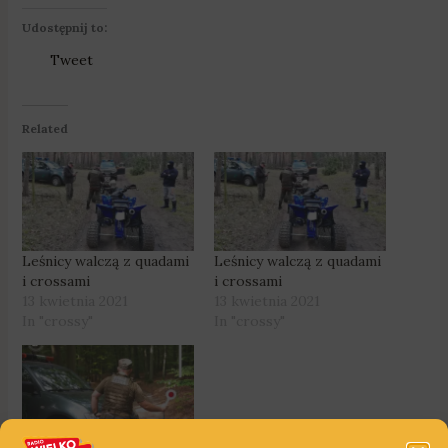
Udostępnij to:
Tweet
Related
Leśnicy walczą z quadami
Leśnicy walczą z quadami
i crossami
i crossami
13 kwietnia 2021
13 kwietnia 2021
In "crossy"
In "crossy"