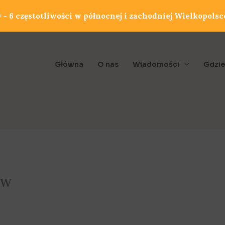
- 6 częstotliwości w północnej i zachodniej Wielkopolsc
Główna
O nas
Wiadomości
Gdzie
ów