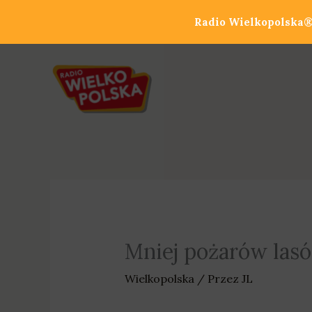
Przejdź
Radio Wielkopolska® 
do
treści
Mniej pożarów las
Wielkopolska
/ Przez
JL