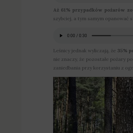
Aż 61% przypadków pożarów zos
szybciej, a tym samym opanować s
Leśnicy jednak wyliczają, że
35% p
nie znaczy, że pozostałe pożary p
zaniedbania przy korzystaniu z ogn