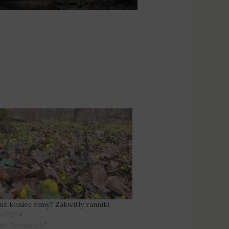
już koniec zimy? Zakwitły ranniki
go 2024
iat Poznański"