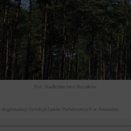
Fot. Nadleśnictwo Sieraków
 Regionalnej Dyrekcji Lasów Państwowych w Poznaniu: