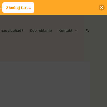
e!
Słuchaj teraz
Szukaj
 nas słuchać?
Kup reklamę
Kontakt