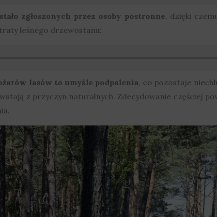
tało zgłoszonych przez osoby postronne
, dzięki czem
traty leśnego drzewostanu:
ożarów lasów to umyśle podpalenia
, co pozostaje niech
owstają z przyczyn naturalnych. Zdecydowanie częściej p
ia.