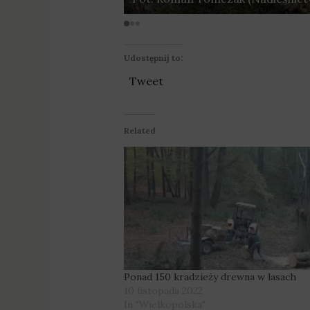
Udostępnij to:
Tweet
Related
Ponad 150 kradzieży drewna w lasach
10 listopada 2022
In "Wielkopolska"