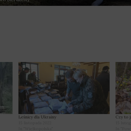
Leśnicy dla Ukrainy
Czy to 
15 listopada 2022
15 lute
In "Wielkopolska"
In "Pow