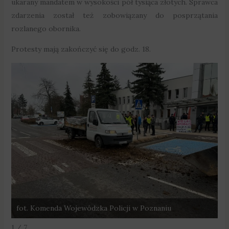
ukarany mandatem w wysokości pół tysiąca złotych. Sprawca
zdarzenia został też zobowiązany do posprzątania
rozlanego obornika.
Protesty mają zakończyć się do godz. 18.
fot. Komenda Wojewódzka Policji w Poznaniu
f
1 / 7