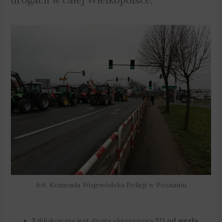
fot. Komenda Wojewódzka Policji w Poznaniu
Zablokowana jest droga ekspresowa S11
od węzła