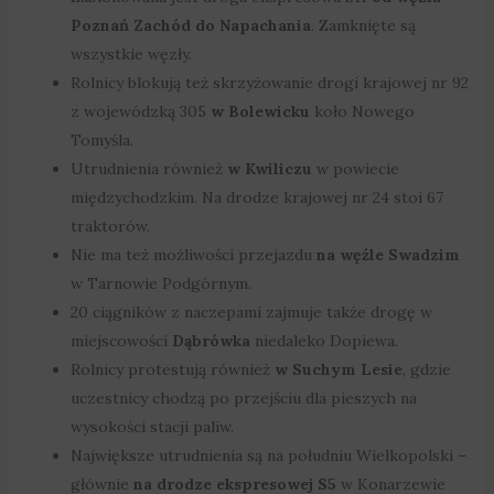
Poznań Zachód do Napachania
. Zamknięte są
wszystkie węzły.
Rolnicy blokują też skrzyżowanie drogi krajowej nr 92
z wojewódzką 305
w Bolewicku
koło Nowego
Tomyśla.
Utrudnienia również
w Kwiliczu
w powiecie
międzychodzkim. Na drodze krajowej nr 24 stoi 67
traktorów.
Nie ma też możliwości przejazdu
na węźle Swadzim
w Tarnowie Podgórnym.
20 ciągników z naczepami zajmuje także drogę w
miejscowości
Dąbrówka
niedaleko Dopiewa.
Rolnicy protestują również
w Suchym Lesie
, gdzie
uczestnicy chodzą po przejściu dla pieszych na
wysokości stacji paliw.
Największe utrudnienia są na południu Wielkopolski –
głównie
na drodze ekspresowej S5
w Konarzewie