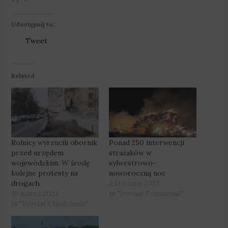
Udostępnij to:
Tweet
Related
Rolnicy wyrzucili obornik
Ponad 250 interwencji
przed urzędem
strażaków w
wojewódzkim. W środę
sylwestrowo-
kolejne protesty na
noworoczną noc
drogach
2 stycznia 2023
19 marca 2024
In "Powiat Poznański"
In "Powiat Chodzieski"