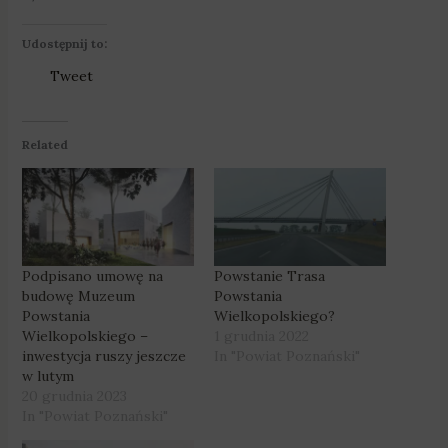
Udostępnij to:
Tweet
Related
Podpisano umowę na
Powstanie Trasa
budowę Muzeum
Powstania
Powstania
Wielkopolskiego?
Wielkopolskiego –
1 grudnia 2022
inwestycja ruszy jeszcze
In "Powiat Poznański"
w lutym
20 grudnia 2023
In "Powiat Poznański"