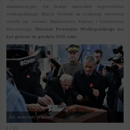
administracyjne. Jak dodaje marszałek województwa
wielkopolskiego Marek Woźniak na realizację inwestycji
złożyło się również Ministerstwo Kultury i Dziedzictwa
Narodowego.
Muzeum Powstania Wielkopolskiego ma
być gotowe do grudnia 2026 roku.
fot. materiały prasowe
f
1 / 23