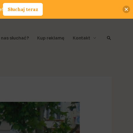
e!
Słuchaj teraz
Szukaj
 nas słuchać?
Kup reklamę
Kontakt