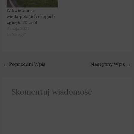
W kwietniu na
wielkopolskich drogach
zginęło 20 osób
4 maja 2021
In "drogi"
←
Poprzedni Wpis
Następny Wpis
→
Skomentuj wiadomość