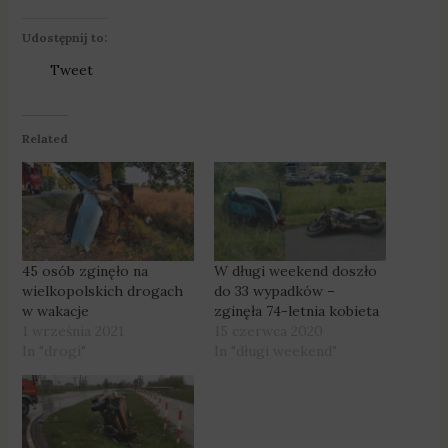
Udostępnij to:
Tweet
Related
45 osób zginęło na
W długi weekend doszło
wielkopolskich drogach
do 33 wypadków –
w wakacje
zginęła 74-letnia kobieta
1 września 2021
15 czerwca 2020
In "drogi"
In "długi weekend"