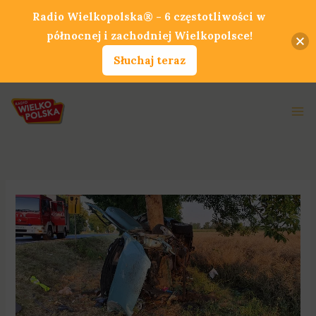
Przejdź
Radio Wielkopolska® - 6 częstotliwości w
do
północnej i zachodniej Wielkopolsce!
treści
Słuchaj teraz
Ma
Me