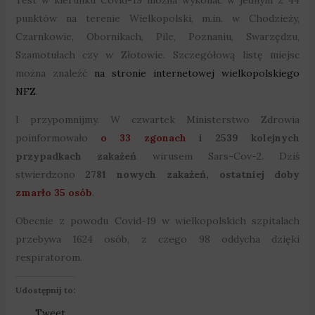
punktów na terenie Wielkopolski, m.in. w Chodzieży,
Czarnkowie, Obornikach, Pile, Poznaniu, Swarzędzu,
Szamotułach czy w Złotowie. Szczegółową listę miejsc
można znaleźć
na stronie internetowej wielkopolskiego
NFZ
.
I przypomnijmy. W czwartek Ministerstwo Zdrowia
poinformowało
o 33 zgonach
i 2539 kolejnych
przypadkach zakażeń
wirusem Sars-Cov-2. Dziś
stwierdzono
2781 nowych zakażeń, ostatniej doby
zmarło 35 osób
.
Obecnie z powodu Covid-19 w wielkopolskich szpitalach
przebywa 1624 osób, z czego 98 oddycha dzięki
respiratorom.
Udostępnij to:
Tweet