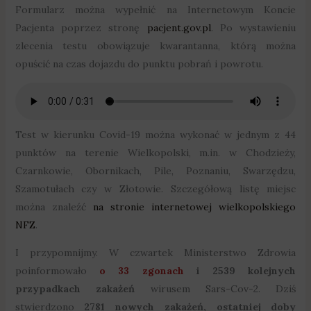
Formularz można wypełnić na Internetowym Koncie
Pacjenta poprzez stronę
pacjent.gov.pl
. Po wystawieniu
zlecenia testu obowiązuje kwarantanna, którą można
opuścić na czas dojazdu do punktu pobrań i powrotu.
Test w kierunku Covid-19 można wykonać w jednym z 44
punktów na terenie Wielkopolski, m.in. w Chodzieży,
Czarnkowie, Obornikach, Pile, Poznaniu, Swarzędzu,
Szamotułach czy w Złotowie. Szczegółową listę miejsc
można znaleźć
na stronie internetowej wielkopolskiego
NFZ
.
I przypomnijmy. W czwartek Ministerstwo Zdrowia
poinformowało
o 33 zgonach
i 2539 kolejnych
przypadkach zakażeń
wirusem Sars-Cov-2. Dziś
stwierdzono
2781 nowych zakażeń, ostatniej doby