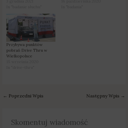
3 grudnia 2021
16 października 2020
In "badanie słuchu"
In "badania"
Przybywa punktów
pobrań Drive Thru w
Wielkopolsce
15 września 2020
In "drive-thru"
←
Poprzedni Wpis
Następny Wpis
→
Skomentuj wiadomość