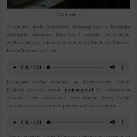
Fot. Pixabay
O tym
kto może bezpłatnie wykonać test w kierunku
zakażenia wirusem Sars-Cov-2
wyjaśnia rzeczniczka
wielkopolskiego oddziału Narodowego Funduszu Zdrowia,
Marta Żbikowska-Cieśla:
Formularz można wypełnić na Internetowym Koncie
Pacjenta poprzez stronę
pacjent.gov.pl
. Po wystawieniu
zlecenia testu obowiązuje kwarantanna, którą można
opuścić na czas dojazdu do punktu pobrań i powrotu.
Test w kierunku Covid-19 można wykonać w jednym z 44