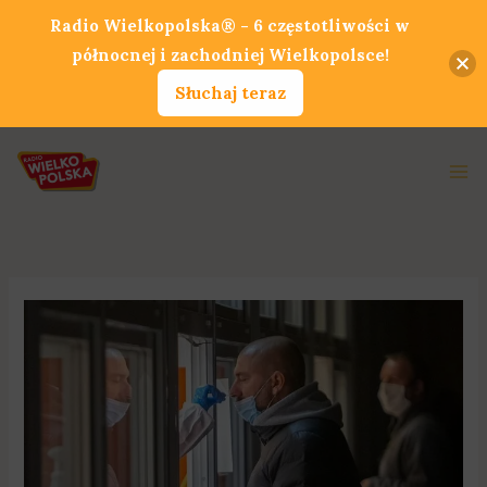
Przejdź
Radio Wielkopolska® - 6 częstotliwości w
do
północnej i zachodniej Wielkopolsce!
treści
Słuchaj teraz
Ma
Me