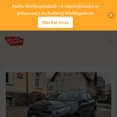
Przejdź
Radio Wielkopolska® - 6 częstotliwości w
do
północnej i zachodniej Wielkopolsce!
treści
Słuchaj teraz
Ma
Me