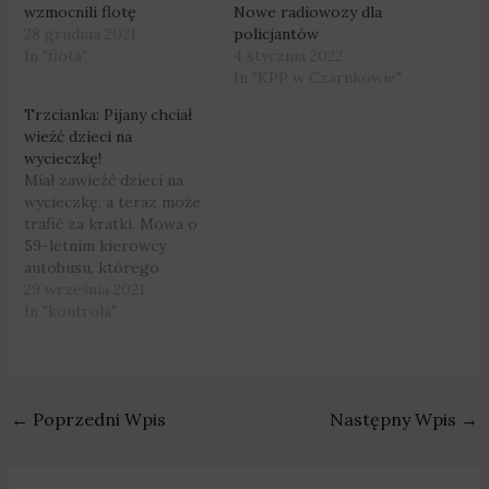
wzmocnili flotę
Nowe radiowozy dla
28 grudnia 2021
policjantów
In "flota"
4 stycznia 2022
In "KPP w Czarnkowie"
Trzcianka: Pijany chciał
wieźć dzieci na
wycieczkę!
Miał zawieźć dzieci na
wycieczkę, a teraz może
trafić za kratki. Mowa o
59-letnim kierowcy
autobusu, którego
zatrzymali czarnkowscy
29 września 2021
policjanci. Fot. KPP w
In "kontrola"
Czarnkowie Do kontroli
pojazdu doszło w
Trzciance podczas
przygotowań do
←
Poprzedni Wpis
Następny Wpis
→
szkolnego wyjazdu –
okazało się, że
mężczyzna był pod
wpływem alkoholu.O