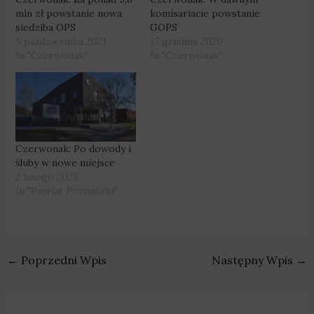
mln zł powstanie nowa
komisariacie powstanie
siedziba OPS
GOPS
5 października 2021
17 grudnia 2020
In "Czerwonak"
In "Czerwonak"
Czerwonak: Po dowody i
śluby w nowe miejsce
2 lutego 2023
In "Powiat Poznański"
←
Poprzedni Wpis
Następny Wpis
→