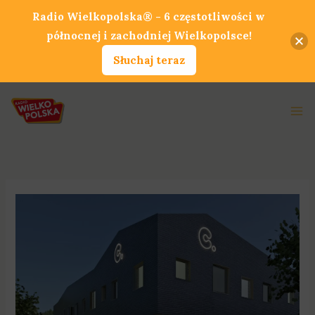
Przejdź
Radio Wielkopolska® - 6 częstotliwości w
do
północnej i zachodniej Wielkopolsce!
treści
Słuchaj teraz
Ma
Me