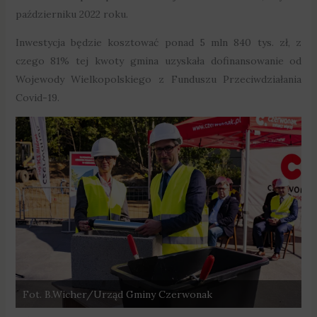
październiku 2022 roku.
Inwestycja będzie kosztować ponad 5 mln 840 tys. zł, z
czego 81% tej kwoty gmina uzyskała dofinansowanie od
Wojewody Wielkopolskiego z Funduszu Przeciwdziałania
Covid-19.
Fot. B.Wicher/Urząd Gminy Czerwonak
F