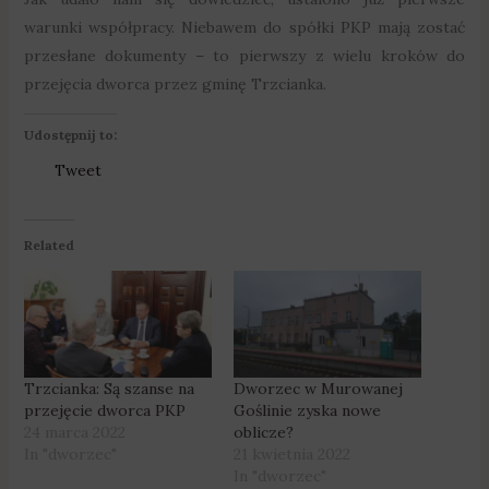
warunki współpracy. Niebawem do spółki PKP mają zostać
przesłane dokumenty – to pierwszy z wielu kroków do
przejęcia dworca przez gminę Trzcianka.
Udostępnij to:
Tweet
Related
Trzcianka: Są szanse na
Dworzec w Murowanej
przejęcie dworca PKP
Goślinie zyska nowe
24 marca 2022
oblicze?
In "dworzec"
21 kwietnia 2022
In "dworzec"