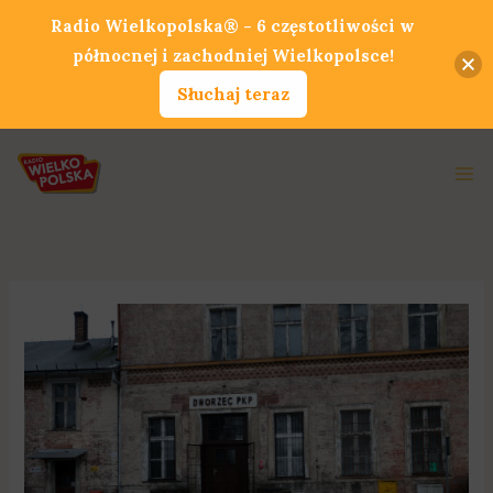
Przejdź
Radio Wielkopolska® - 6 częstotliwości w
do
północnej i zachodniej Wielkopolsce!
treści
Słuchaj teraz
Ma
Me