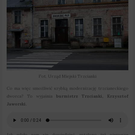
Fot. Urząd Miejski Trzcianki
Co ma więc umożliwić szybką modernizację trzcianeckiego
dworca? To wyjaśnia
burmistrz Trzcianki, Krzysztof
Jaworski
.
Jak udało nam się dowiedzieć, ustalono już pierwsze