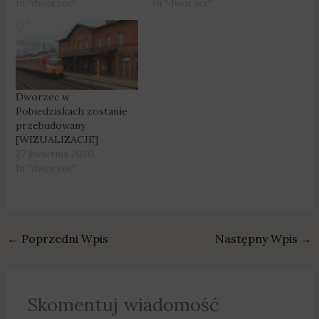
In "dworzec"
In "dworzec"
Dworzec w
Pobiedziskach zostanie
przebudowany
[WIZUALIZACJE]
27 kwietnia 2020
In "dworzec"
←
Poprzedni Wpis
Następny Wpis
→
Skomentuj wiadomość