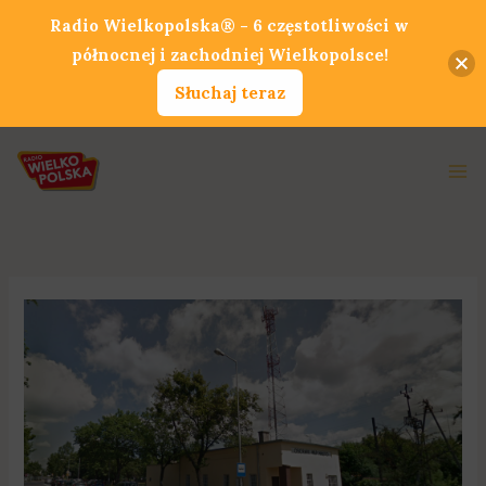
Przejdź
Radio Wielkopolska® - 6 częstotliwości w
do
północnej i zachodniej Wielkopolsce!
treści
Słuchaj teraz
Ma
Me