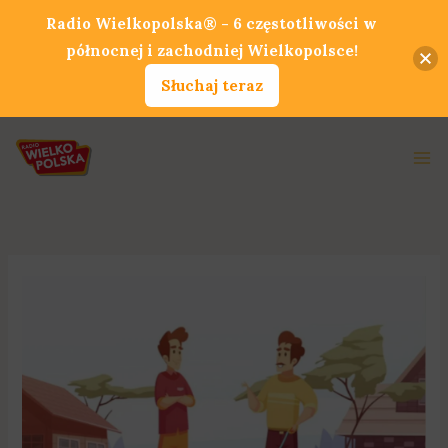
Przejdź
Radio Wielkopolska® - 6 częstotliwości w
do
północnej i zachodniej Wielkopolsce!
treści
Słuchaj teraz
Ma
Me