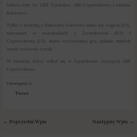
Jokera były to: LEN Żyrardów, AZS Częstochowa i Anilana
Rakszawa.
Tylko z drużyną z Rakszawy Jokerowi udało się wygrać (3:1),
natomiast w pojedynkach z Żyrardowem (0:3) i
Częstochową (2:3), mimo wyrównanej gry, pilanie musieli
uznać wyższość rywali.
W turnieju, który odbył się w Żyrardowie, zwyciężył AZS
Częstochowa.
Udostępnij to:
Tweet
←
Poprzedni Wpis
Następny Wpis
→