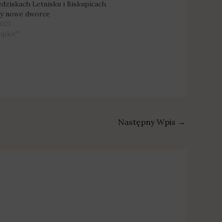
dziskach Letnisku i Biskupicach
ły nowe dworce
2021
upice"
Następny Wpis
→