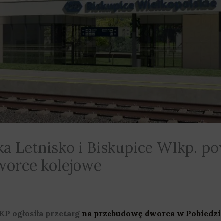
ska Letnisko i Biskupice Wlkp. 
worce kolejowe
KP ogłosiła przetarg
na przebudowę dworca w Pobiedz