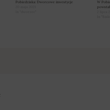
Pobiedziska: Dworcowe inwestycje
W Pobie
20 maja 2021
powsta
In "dworzec"
2 lipca 
In "Bisk
ć