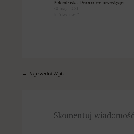
Pobiedziska: Dworcowe inwestycje
20 maja 2021
In "dworzec"
←
Poprzedni Wpis
Skomentuj wiadomoś