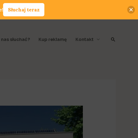
e!
Słuchaj teraz
Szukaj
 nas słuchać?
Kup reklamę
Kontakt