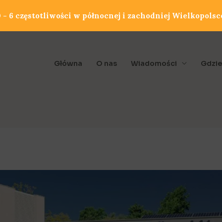
- 6 częstotliwości w północnej i zachodniej Wielkopolsc
Główna
O nas
Wiadomości
Gdzie