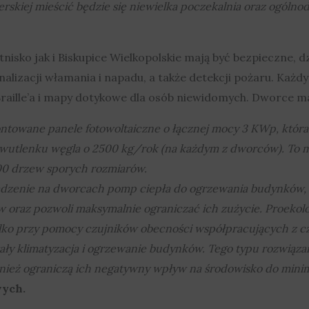
erskiej mieścić będzie się niewielka poczekalnia oraz ogólno
tnisko jak i Biskupice Wielkopolskie mają być bezpieczne,
nalizacji włamania i napadu, a także detekcji pożaru. Każd
raille’a i mapy dotykowe dla osób niewidomych. Dworce ma
towane panele fotowoltaiczne o łącznej mocy 3 KWp, która
 dwutlenku węgla o 2500 kg/rok (na każdym z dworców). To m
500 drzew sporych rozmiarów.
dzenie na dworcach pomp ciepła do ogrzewania budynków, a 
 oraz pozwoli maksymalnie ograniczać ich zużycie. Proekolo
ylko przy pomocy czujników obecności współpracujących z cz
ły klimatyzacja i ogrzewanie budynków. Tego typu rozwiązani
ównież ograniczą ich negatywny wpływ na środowisko do min
wych.