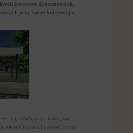
cyjnych Dworców Systemowych,
żonych przy trasie kolejowej z
czną, składają się z wiaty, pod
nantą nowych budynków dworcowych