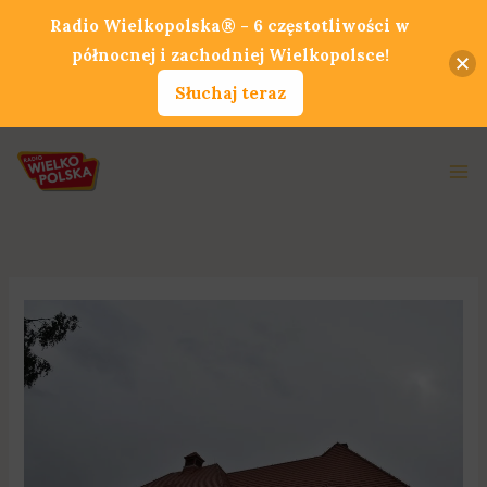
Przejdź
Radio Wielkopolska® - 6 częstotliwości w
do
północnej i zachodniej Wielkopolsce!
treści
Słuchaj teraz
Ma
Me