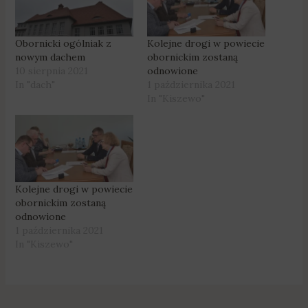
Obornicki ogólniak z
Kolejne drogi w powiecie
nowym dachem
obornickim zostaną
10 sierpnia 2021
odnowione
In "dach"
1 października 2021
In "Kiszewo"
Kolejne drogi w powiecie
obornickim zostaną
odnowione
1 października 2021
In "Kiszewo"