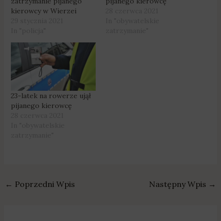
zatrzymanie pijanego
pijanego kierowcę
kierowcy w Wierzei
28 czerwca 2021
29 stycznia 2021
In "obywatelskie
In "policja"
zatrzymanie"
23-latek na rowerze ujął
pijanego kierowcę
28 czerwca 2021
In "obywatelskie
zatrzymanie"
←
Poprzedni Wpis
Następny Wpis
→