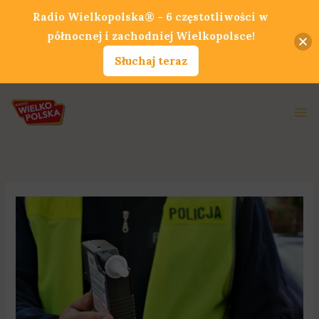
Przejdź
Radio Wielkopolska® - 6 częstotliwości w
do
północnej i zachodniej Wielkopolsce!
treści
Słuchaj teraz
Ma
Me