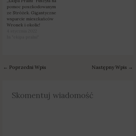
„Ekipa Pralni” ruszyła na
pomoc poszkodowanym
ze Stróżek. Gigantyczne
wsparcie mieszkańców
Wronek i okolic!
4 stycznia 2022
In "ekipa pralni"
←
Poprzedni Wpis
Następny Wpis
→
Skomentuj wiadomość