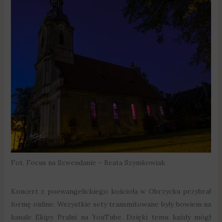
Fot. Focus na Szwendanie – Beata Szymkowiak
Koncert z poewangelickiego kościoła w Obrzycku przybrał
formę online. Wszystkie sety transmitowane były bowiem na
kanale Ekipy Pralni na YouTube. Dzięki temu każdy mógł