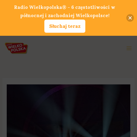
Przejdź
Radio Wielkopolska® - 6 częstotliwości w
do
północnej i zachodniej Wielkopolsce!
treści
Słuchaj teraz
Ma
Me