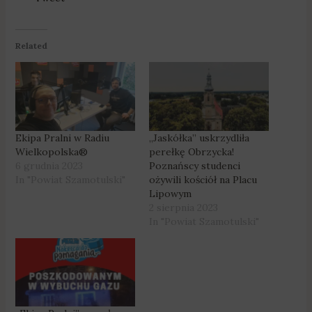
Related
Ekipa Pralni w Radiu
„Jaskółka” uskrzydliła
Wielkopolska®
perełkę Obrzycka!
6 grudnia 2023
Poznańscy studenci
In "Powiat Szamotulski"
ożywili kościół na Placu
Lipowym
2 sierpnia 2023
In "Powiat Szamotulski"