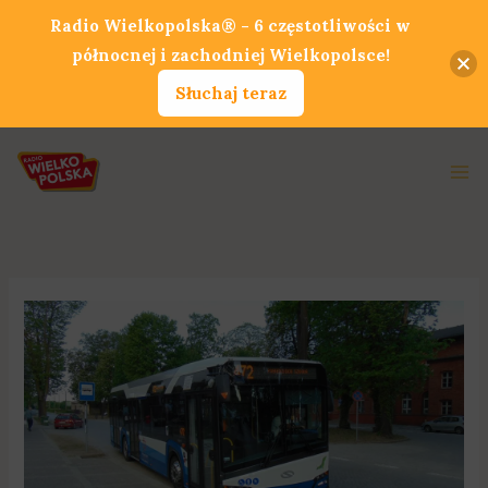
Przejdź
Radio Wielkopolska® - 6 częstotliwości w
do
północnej i zachodniej Wielkopolsce!
treści
Słuchaj teraz
Ma
Me