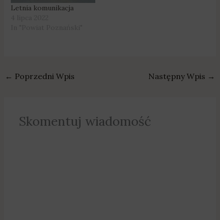
Letnia komunikacja
4 lipca 2022
In "Powiat Poznański"
←
Poprzedni Wpis
Następny Wpis
→
Skomentuj wiadomość